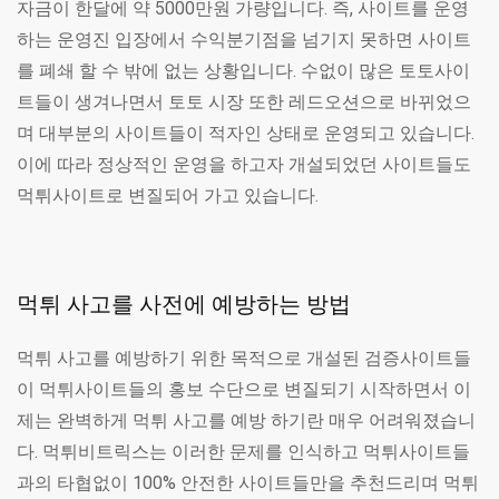
자금이 한달에 약 5000만원 가량입니다. 즉, 사이트를 운영
하는 운영진 입장에서 수익분기점을 넘기지 못하면 사이트
를 폐쇄 할 수 밖에 없는 상황입니다. 수없이 많은 토토사이
트들이 생겨나면서 토토 시장 또한 레드오션으로 바뀌었으
며 대부분의 사이트들이 적자인 상태로 운영되고 있습니다.
이에 따라 정상적인 운영을 하고자 개설되었던 사이트들도
먹튀사이트로 변질되어 가고 있습니다.
먹튀 사고를 사전에 예방하는 방법
먹튀 사고를 예방하기 위한 목적으로 개설된 검증사이트들
이 먹튀사이트들의 홍보 수단으로 변질되기 시작하면서 이
제는 완벽하게 먹튀 사고를 예방 하기란 매우 어려워졌습니
다. 먹튀비트릭스는 이러한 문제를 인식하고 먹튀사이트들
과의 타협없이 100% 안전한 사이트들만을 추천드리며 먹튀