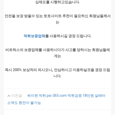
상제도를 시행하고있습니다.
안전을 보장 받을수 있는 토토사이트 추천이 필요하신 회원님들께서
는
먹튀보증업체
를 사용하시길 권장 드립니다.
비트릭스의 보증업체를 사용하시다가 사고를 당하시는 회원님들에
게는
즉시 200% 보상처리 되시오니, 안심하시고 이용하실것을 권장 드립
니다.
이전글
싸이렌 먹튀 psi-365.com 먹튀검증 18만원 실배터
소액도 환전이 불가능