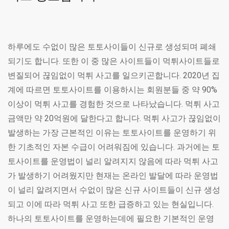
하루에도 수없이 많은 토토사이들이 신규로 생성되며 폐쇄
되기도 합니다. 또한 이 중 많은 사이트들이 먹튀사이트들로
변질되어 끊임없이 먹튀 사고를 일으키곤합니다. 2020년 집
계에 따르면 토토사이트를 이용하시는 회원분들 중 약 90%
이상이 먹튀 사고를 경험한 것으로 나타났습니다. 먹튀 사고
금액만 약 20억원에 달한다고 합니다. 먹튀 사고가 끊임없이
발생하는 가장 근본적인 이유는 토토사이트를 운영하기 위
한 기초적인 자본 수급이 어려워짐에 있습니다. 과거에는 토
토사이트를 운영법이 널리 알려지지 않음에 따라 먹튀 사고
가 발생하기 어려웠지만 현재는 온라인 발달에 따라 운영법
이 널리 알려지면서 수없이 많은 신규 사이트들이 신규 생성
되고 이에 따라 먹튀 사고 또한 급증하고 있는 현실입니다.
하나의 토토사이트를 운영하는데에 필요한 기본적인 운영