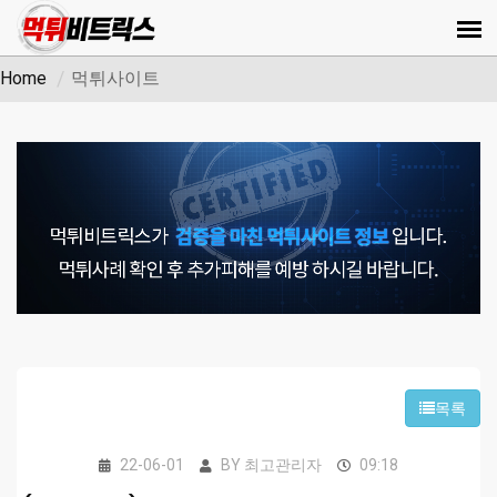
Home
먹튀사이트
목록
22-06-01
BY
최고관리자
09:18