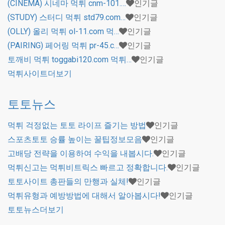
(CINEMA) 시네마 먹튀 cnm-101.…
인기글
(STUDY) 스터디 먹튀 std79.com…
인기글
(OLLY) 올리 먹튀 ol-11.com 먹…
인기글
(PAIRING) 페어링 먹튀 pr-45.c…
인기글
토깨비 먹튀 toggabi120.com 먹튀…
인기글
먹튀사이트
더보기
토토뉴스
먹튀 걱정없는 토토 라이프 즐기는 방법
인기글
스포츠토토 승률 높이는 꿀팁정보모음
인기글
고배당 전략을 이용하여 수익을 내봅시다.
인기글
먹튀신고는 먹튀비트릭스 빠르고 정확합니다.
인기글
토토사이트 총판들의 만행과 실체!
인기글
먹튀유형과 예방방법에 대해서 알아봅시다!
인기글
토토뉴스
더보기