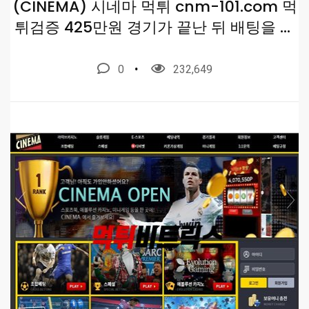
(CINEMA) 시네마 먹튀 cnm-101.com 먹
튀검증 425만원 경기가 끝난 뒤 배팅을 취
소
0
232,649