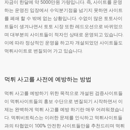
자금이 한달에 약 5000만원 가량입니다. 즉, 사이트를 운영
하는 운영진 입장에서 수익분기점을 넘기지 못하면 사이트
를 폐쇄 할 수 밖에 없는 상황입니다. 수없이 많은 토토사이
트들이 생겨나면서 토토 시장 또한 레드오션으로 바뀌었으
며 대부분의 사이트들이 적자인 상태로 운영되고 있습니다.
이에 따라 정상적인 운영을 하고자 개설되었던 사이트들도
먹튀사이트로 변질되어 가고 있습니다.
먹튀 사고를 사전에 예방하는 방법
먹튀 사고를 예방하기 위한 목적으로 개설된 검증사이트들
이 먹튀사이트들의 홍보 수단으로 변질되기 시작하면서 이
제는 완벽하게 먹튀 사고를 예방 하기란 매우 어려워졌습니
다. 먹튀비트릭스는 이러한 문제를 인식하고 먹튀사이트들
과의 타협없이 100% 안전한 사이트들만을 추천드리며 먹튀