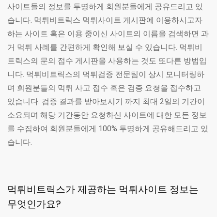
사이트들의 정보를 투명하게 회원분들에게 공유드리고 있
습니다. 먹튀비트릭스 먹튀사이트 게시판에 이용하시고자
하는 사이트 혹은 이용 중이신 사이트의 이름을 검색하면 과
거 먹튀 사례를 간편하게 확인해 보실 수 있습니다. 먹튀비
트릭스의 문의 접수 게시판을 사용하는 것도 또다른 방법입
니다. 먹튀비트릭스의 먹튀검증 전문팀이 상시 모니터링하
며 회원분들의 먹튀 사고 접수 혹은 검증 요청을 접수하고
있습니다. 검증 결과를 받아보시기 까지 최대 2일의 기간이
소요되며 해당 기간동안 요청하신 사이트에 대한 모든 정보
를 수집하여 회원분들에게 100% 투명하게 공유해드리고 있
습니다.
먹튀비트릭스가 제공하는 먹튀사이트 정보는
무엇인가요?