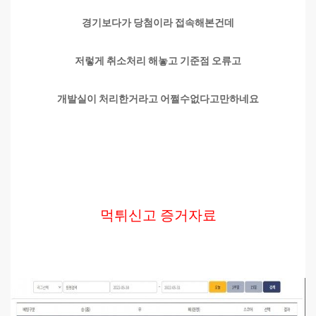
경기보다가 당첨이라 접속해본건데
저렇게 취소처리 해놓고 기준점 오류고
개발실이 처리한거라고 어쩔수없다고만하네요
먹튀신고 증거자료