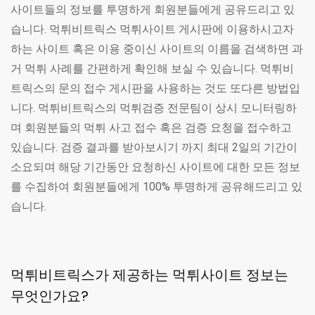
사이트들의 정보를 투명하게 회원분들에게 공유드리고 있
습니다. 먹튀비트릭스 먹튀사이트 게시판에 이용하시고자
하는 사이트 혹은 이용 중이신 사이트의 이름을 검색하면 과
거 먹튀 사례를 간편하게 확인해 보실 수 있습니다. 먹튀비
트릭스의 문의 접수 게시판을 사용하는 것도 또다른 방법입
니다. 먹튀비트릭스의 먹튀검증 전문팀이 상시 모니터링하
며 회원분들의 먹튀 사고 접수 혹은 검증 요청을 접수하고
있습니다. 검증 결과를 받아보시기 까지 최대 2일의 기간이
소요되며 해당 기간동안 요청하신 사이트에 대한 모든 정보
를 수집하여 회원분들에게 100% 투명하게 공유해드리고 있
습니다.
먹튀비트릭스가 제공하는 먹튀사이트 정보는
무엇인가요?