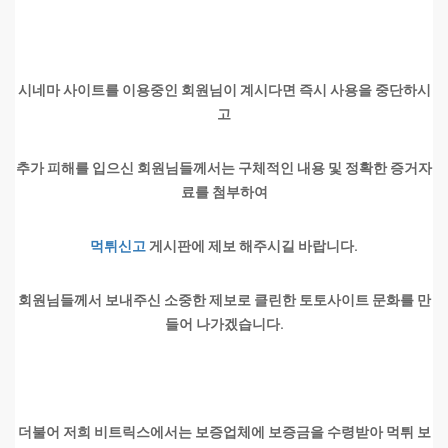
시네마 사이트를 이용중인 회원님이 계시다면 즉시 사용을 중단하시
고
추가 피해를 입으신 회원님들께서는 구체적인 내용 및 정확한 증거자
료를 첨부하여
먹튀신고
게시판에 제보 해주시길 바랍니다.
회원님들께서 보내주신 소중한 제보로 클린한 토토사이트 문화를 만
들어 나가겠습니다.
더불어 저희 비트릭스에서는 보증업체에 보증금을 수령받아 먹튀 보