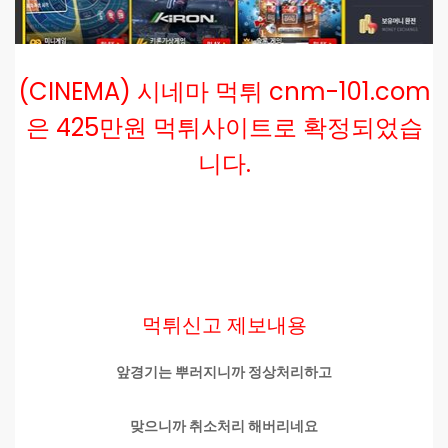
(CINEMA) 시네마 먹튀 cnm-101.com
은 425만원 먹튀사이트로 확정되었습
니다.
먹튀신고 제보내용
앞경기는 뿌러지니까 정상처리하고
맞으니까 취소처리 해버리네요