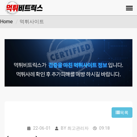
Home
먹튀사이트
목록
22-06-01
BY
최고관리자
09:18