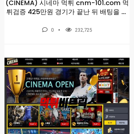
(CINEMA) 시네마 먹튀 cnm-101.com 먹
튀검증 425만원 경기가 끝난 뒤 배팅을 취
소
0
232,725