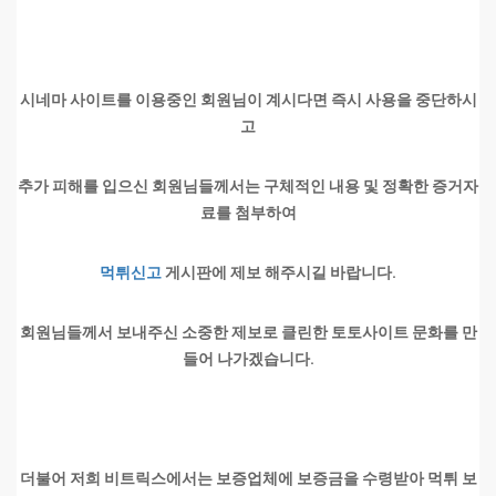
시네마 사이트를 이용중인 회원님이 계시다면 즉시 사용을 중단하시
고
추가 피해를 입으신 회원님들께서는 구체적인 내용 및 정확한 증거자
료를 첨부하여
먹튀신고
게시판에 제보 해주시길 바랍니다.
회원님들께서 보내주신 소중한 제보로 클린한 토토사이트 문화를 만
들어 나가겠습니다.
더불어 저희 비트릭스에서는 보증업체에 보증금을 수령받아 먹튀 보