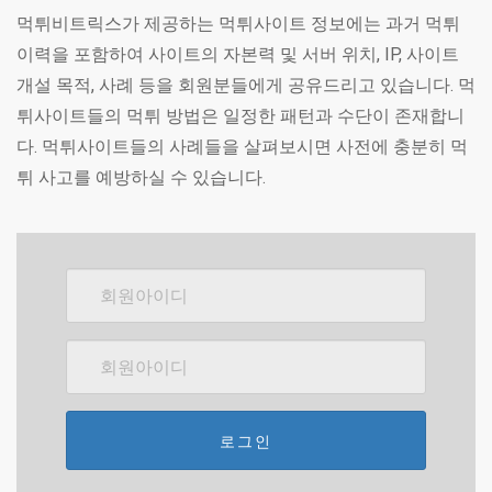
먹튀비트릭스가 제공하는 먹튀사이트 정보에는 과거 먹튀
이력을 포함하여 사이트의 자본력 및 서버 위치, IP, 사이트
개설 목적, 사례 등을 회원분들에게 공유드리고 있습니다. 먹
튀사이트들의 먹튀 방법은 일정한 패턴과 수단이 존재합니
다. 먹튀사이트들의 사례들을 살펴보시면 사전에 충분히 먹
튀 사고를 예방하실 수 있습니다.
로그인