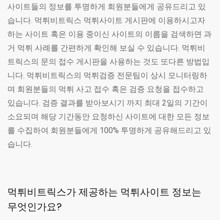
사이트들의 정보를 투명하게 회원분들에게 공유드리고 있
습니다. 먹튀비트릭스 먹튀사이트 게시판에 이용하시고자
하는 사이트 혹은 이용 중이신 사이트의 이름을 검색하면 과
거 먹튀 사례를 간편하게 확인해 보실 수 있습니다. 먹튀비
트릭스의 문의 접수 게시판을 사용하는 것도 또다른 방법입
니다. 먹튀비트릭스의 먹튀검증 전문팀이 상시 모니터링하
며 회원분들의 먹튀 사고 접수 혹은 검증 요청을 접수하고
있습니다. 검증 결과를 받아보시기 까지 최대 2일의 기간이
소요되며 해당 기간동안 요청하신 사이트에 대한 모든 정보
를 수집하여 회원분들에게 100% 투명하게 공유해드리고 있
습니다.
먹튀비트릭스가 제공하는 먹튀사이트 정보는
무엇인가요?