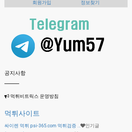
회원가입
정보찾기
공지사항
먹튀비트릭스 운영방침
먹튀사이트
싸이렌 먹튀 psi-365.com 먹튀검증 …
인기글