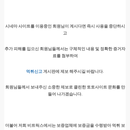
시네마 사이트를 이용중인 회원님이 계시다면 즉시 사용을 중단하시
고
추가 피해를 입으신 회원님들께서는 구체적인 내용 및 정확한 증거자
료를 첨부하여
먹튀신고
게시판에 제보 해주시길 바랍니다.
회원님들께서 보내주신 소중한 제보로 클린한 토토사이트 문화를 만
들어 나가겠습니다.
더불어 저희 비트릭스에서는 보증업체에 보증금을 수령받아 먹튀 보