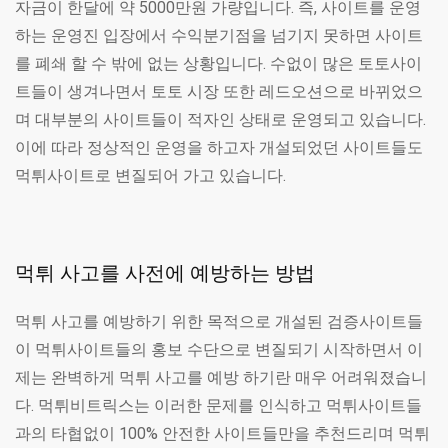
자금이 한달에 약 5000만원 가량입니다. 즉, 사이트를 운영
하는 운영진 입장에서 수익분기점을 넘기지 못하면 사이트
를 폐쇄 할 수 밖에 없는 상황입니다. 수없이 많은 토토사이
트들이 생겨나면서 토토 시장 또한 레드오션으로 바뀌었으
며 대부분의 사이트들이 적자인 상태로 운영되고 있습니다.
이에 따라 정상적인 운영을 하고자 개설되었던 사이트들도
먹튀사이트로 변질되어 가고 있습니다.
먹튀 사고를 사전에 예방하는 방법
먹튀 사고를 예방하기 위한 목적으로 개설된 검증사이트들
이 먹튀사이트들의 홍보 수단으로 변질되기 시작하면서 이
제는 완벽하게 먹튀 사고를 예방 하기란 매우 어려워졌습니
다. 먹튀비트릭스는 이러한 문제를 인식하고 먹튀사이트들
과의 타협없이 100% 안전한 사이트들만을 추천드리며 먹튀