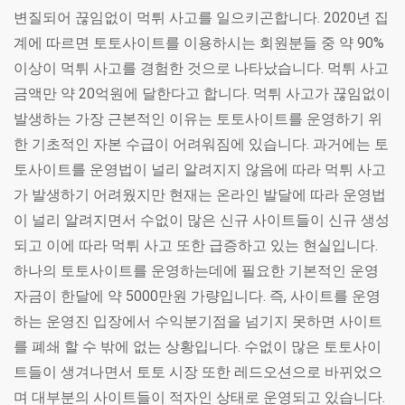
변질되어 끊임없이 먹튀 사고를 일으키곤합니다. 2020년 집
계에 따르면 토토사이트를 이용하시는 회원분들 중 약 90%
이상이 먹튀 사고를 경험한 것으로 나타났습니다. 먹튀 사고
금액만 약 20억원에 달한다고 합니다. 먹튀 사고가 끊임없이
발생하는 가장 근본적인 이유는 토토사이트를 운영하기 위
한 기초적인 자본 수급이 어려워짐에 있습니다. 과거에는 토
토사이트를 운영법이 널리 알려지지 않음에 따라 먹튀 사고
가 발생하기 어려웠지만 현재는 온라인 발달에 따라 운영법
이 널리 알려지면서 수없이 많은 신규 사이트들이 신규 생성
되고 이에 따라 먹튀 사고 또한 급증하고 있는 현실입니다.
하나의 토토사이트를 운영하는데에 필요한 기본적인 운영
자금이 한달에 약 5000만원 가량입니다. 즉, 사이트를 운영
하는 운영진 입장에서 수익분기점을 넘기지 못하면 사이트
를 폐쇄 할 수 밖에 없는 상황입니다. 수없이 많은 토토사이
트들이 생겨나면서 토토 시장 또한 레드오션으로 바뀌었으
며 대부분의 사이트들이 적자인 상태로 운영되고 있습니다.