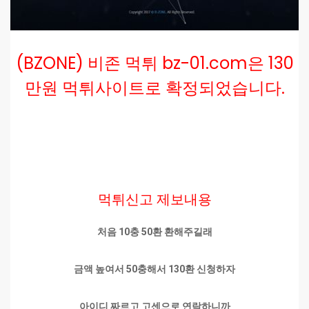
(BZONE) 비존 먹튀 bz-01.com은 130
만원 먹튀사이트로 확정되었습니다.
먹튀신고 제보내용
처음 10충 50환 환해주길래
금액 높여서 50충해서 130환 신청하자
아이디 짜르고 고센으로 연락하니까