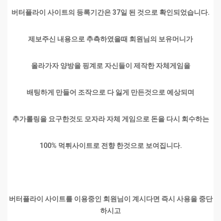
버터플라이 사이트의 등록기간은 37일 된 것으로 확인되었습니다.
제보주신 내용으로 추측하였을때 회원님의 보유머니가
올라가자 양방을 핑계로 자신들이 제작한 자체게임을
배팅하게 만들어 조작으로 다 잃게 만든것으로 예상되며
추가롤링을 요구한것도 모자라 자체 게임으로 돈을 다시 회수하는
100% 먹튀사이트로 전향 한것으로 보여집니다.
버터플라이 사이트를 이용중인 회원님이 계시다면 즉시 사용을 중단
하시고