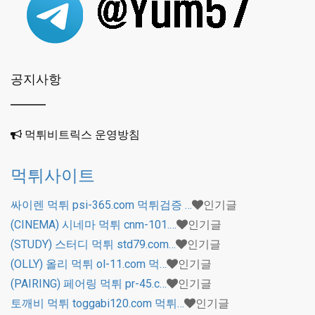
공지사항
먹튀비트릭스 운영방침
먹튀사이트
싸이렌 먹튀 psi-365.com 먹튀검증 …
인기글
(CINEMA) 시네마 먹튀 cnm-101.…
인기글
(STUDY) 스터디 먹튀 std79.com…
인기글
(OLLY) 올리 먹튀 ol-11.com 먹…
인기글
(PAIRING) 페어링 먹튀 pr-45.c…
인기글
토깨비 먹튀 toggabi120.com 먹튀…
인기글