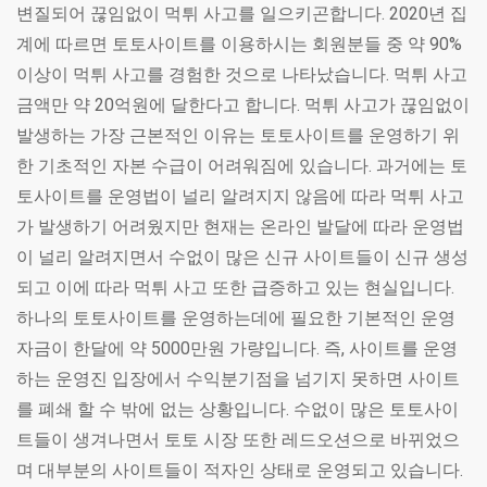
변질되어 끊임없이 먹튀 사고를 일으키곤합니다. 2020년 집
계에 따르면 토토사이트를 이용하시는 회원분들 중 약 90%
이상이 먹튀 사고를 경험한 것으로 나타났습니다. 먹튀 사고
금액만 약 20억원에 달한다고 합니다. 먹튀 사고가 끊임없이
발생하는 가장 근본적인 이유는 토토사이트를 운영하기 위
한 기초적인 자본 수급이 어려워짐에 있습니다. 과거에는 토
토사이트를 운영법이 널리 알려지지 않음에 따라 먹튀 사고
가 발생하기 어려웠지만 현재는 온라인 발달에 따라 운영법
이 널리 알려지면서 수없이 많은 신규 사이트들이 신규 생성
되고 이에 따라 먹튀 사고 또한 급증하고 있는 현실입니다.
하나의 토토사이트를 운영하는데에 필요한 기본적인 운영
자금이 한달에 약 5000만원 가량입니다. 즉, 사이트를 운영
하는 운영진 입장에서 수익분기점을 넘기지 못하면 사이트
를 폐쇄 할 수 밖에 없는 상황입니다. 수없이 많은 토토사이
트들이 생겨나면서 토토 시장 또한 레드오션으로 바뀌었으
며 대부분의 사이트들이 적자인 상태로 운영되고 있습니다.