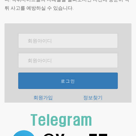
튀 사고를 예방하실 수 있습니다.
로그인
회원가입
정보찾기