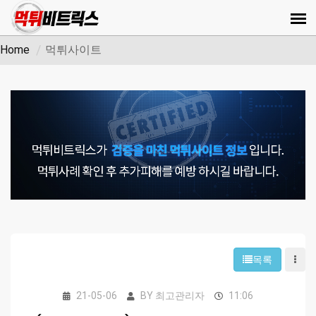
Home
먹튀사이트
목록
21-05-06
BY
최고관리자
11:06