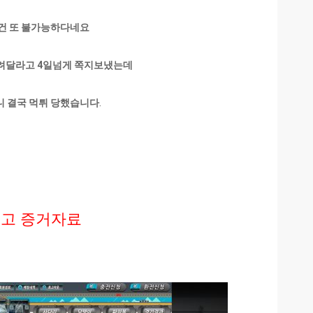
건 또 불가능하다네요
려달라고 4일넘게 쪽지보냈는데
.
니 결국 먹튀 당했습니다
고 증거자료