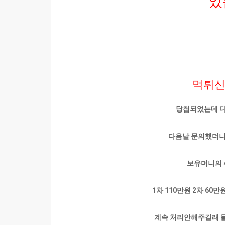
었
먹튀신
당첨되었는데 
다음날 문의했더니
보유머니의 
1차 110만원 2차 60
계속 처리안해주길래 