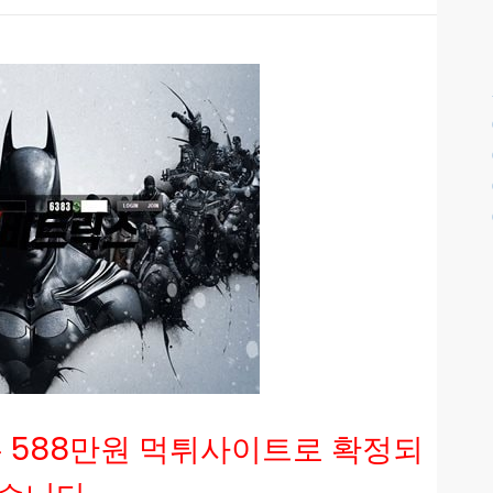
om은 588만원 먹튀사이트로 확정되