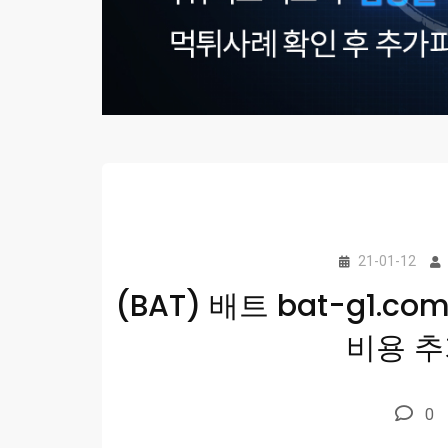
21-01-12
(BAT) 배트 bat-g1.
비용 
0