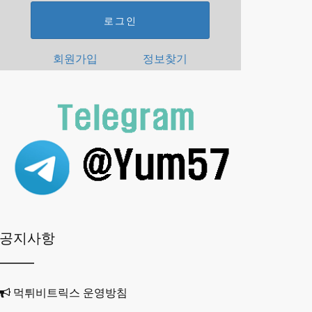
로그인
회원가입
정보찾기
공지사항
먹튀비트릭스 운영방침