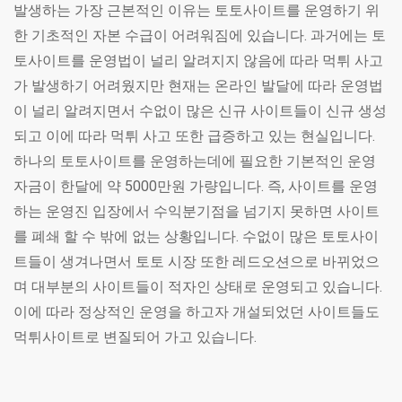
발생하는 가장 근본적인 이유는 토토사이트를 운영하기 위
한 기초적인 자본 수급이 어려워짐에 있습니다. 과거에는 토
토사이트를 운영법이 널리 알려지지 않음에 따라 먹튀 사고
가 발생하기 어려웠지만 현재는 온라인 발달에 따라 운영법
이 널리 알려지면서 수없이 많은 신규 사이트들이 신규 생성
되고 이에 따라 먹튀 사고 또한 급증하고 있는 현실입니다.
하나의 토토사이트를 운영하는데에 필요한 기본적인 운영
자금이 한달에 약 5000만원 가량입니다. 즉, 사이트를 운영
하는 운영진 입장에서 수익분기점을 넘기지 못하면 사이트
를 폐쇄 할 수 밖에 없는 상황입니다. 수없이 많은 토토사이
트들이 생겨나면서 토토 시장 또한 레드오션으로 바뀌었으
며 대부분의 사이트들이 적자인 상태로 운영되고 있습니다.
이에 따라 정상적인 운영을 하고자 개설되었던 사이트들도
먹튀사이트로 변질되어 가고 있습니다.