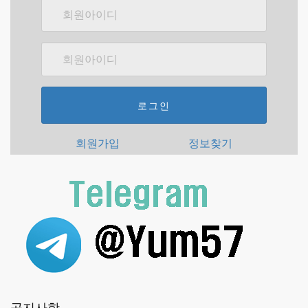
로그인
회원가입
정보찾기
공지사항