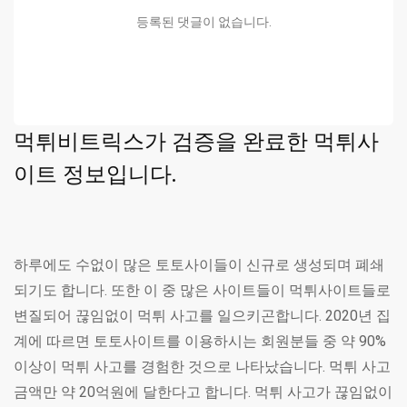
등록된 댓글이 없습니다.
먹튀비트릭스가 검증을 완료한 먹튀사
이트 정보입니다.
하루에도 수없이 많은 토토사이들이 신규로 생성되며 폐쇄
되기도 합니다. 또한 이 중 많은 사이트들이 먹튀사이트들로
변질되어 끊임없이 먹튀 사고를 일으키곤합니다. 2020년 집
계에 따르면 토토사이트를 이용하시는 회원분들 중 약 90%
이상이 먹튀 사고를 경험한 것으로 나타났습니다. 먹튀 사고
금액만 약 20억원에 달한다고 합니다. 먹튀 사고가 끊임없이