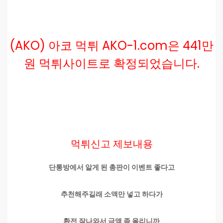
(AKO) 아코 먹튀 AKO-1.com은 441만
원 먹튀사이트로 확정되었습니다.
먹튀신고 제보내용
단통방에서 알게 된 총판이 이벤트 좋다고
추천해주길래 소액만 넣고 하다가
환전 잘나와서 금액 좀 올리니까