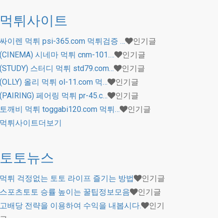
먹튀사이트
싸이렌 먹튀 psi-365.com 먹튀검증 …
인기글
(CINEMA) 시네마 먹튀 cnm-101.…
인기글
(STUDY) 스터디 먹튀 std79.com…
인기글
(OLLY) 올리 먹튀 ol-11.com 먹…
인기글
(PAIRING) 페어링 먹튀 pr-45.c…
인기글
토깨비 먹튀 toggabi120.com 먹튀…
인기글
먹튀사이트
더보기
토토뉴스
먹튀 걱정없는 토토 라이프 즐기는 방법
인기글
스포츠토토 승률 높이는 꿀팁정보모음
인기글
고배당 전략을 이용하여 수익을 내봅시다.
인기