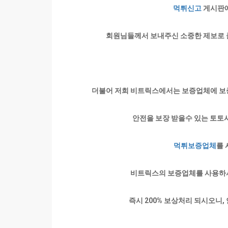
먹튀신고
게시판에
회원님들께서 보내주신 소중한 제보로 
더불어 저희 비트릭스에서는 보증업체에 보
안전을 보장 받을수 있는 토
먹튀보증업체
를 
비트릭스의 보증업체를 사용하
즉시 200% 보상처리 되시오니