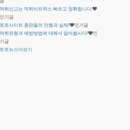
글
먹튀신고는 먹튀비트릭스 빠르고 정확합니다.
인기글
토토사이트 총판들의 만행과 실체!
인기글
먹튀유형과 예방방법에 대해서 알아봅시다!
인
기글
토토뉴스
더보기