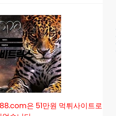
p-88.com은 51만원 먹튀사이트로