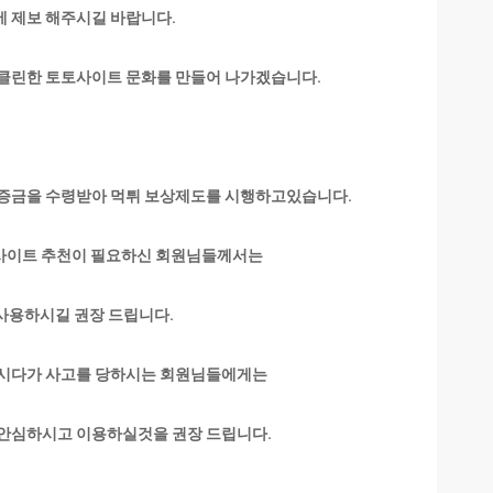
 제보 해주시길 바랍니다.
클린한 토토사이트 문화를 만들어 나가겠습니다.
증금을 수령받아 먹튀 보상제도를 시행하고있습니다.
토사이트 추천이 필요하신 회원님들께서는
사용하시길 권장 드립니다.
시다가 사고를 당하시는 회원님들에게는
, 안심하시고 이용하실것을 권장 드립니다.