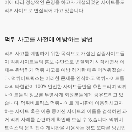
이에 따라 정상적인 운영을 하고자 개설되었던 사이트들도
먹튀사이트로 변질되어 가고 있습니다.
먹튀 사고를 사전에 예방하는 방법
먹튀 사고를 예방하기 위한 목적으로 개설된 검증사이트들
이 먹튀사이트들의 홍보 수단으로 변질되기 시작하면서 이
제는 완벽하게 먹튀 사고를 예방 하기란 매우 어려워졌습니
다. 먹튀비트릭스는 이러한 문제를 인식하고 먹튀사이트들
과의 타협없이 100% 안전한 사이트들만을 추천드리며 먹튀
사이트들의 정보를 투명하게 회원분들에게 공유드리고 있
습니다. 먹튀비트릭스 먹튀사이트 게시판에 이용하시고자
하는 사이트 혹은 이용 중이신 사이트의 이름을 검색하면 과
거 먹튀 사례를 간편하게 확인해 보실 수 있습니다. 먹튀비
트릭스의 문의 접수 게시판을 사용하는 것도 또다른 방법입