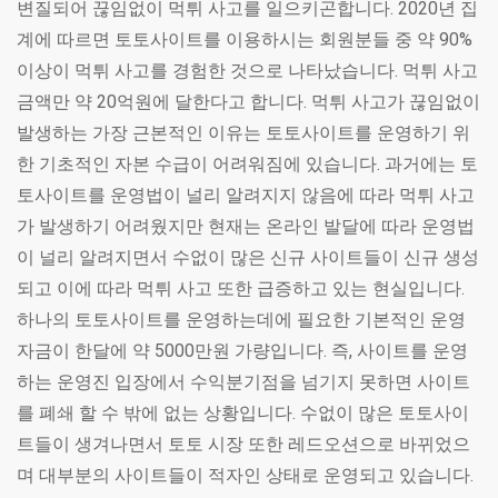
변질되어 끊임없이 먹튀 사고를 일으키곤합니다. 2020년 집
계에 따르면 토토사이트를 이용하시는 회원분들 중 약 90%
이상이 먹튀 사고를 경험한 것으로 나타났습니다. 먹튀 사고
금액만 약 20억원에 달한다고 합니다. 먹튀 사고가 끊임없이
발생하는 가장 근본적인 이유는 토토사이트를 운영하기 위
한 기초적인 자본 수급이 어려워짐에 있습니다. 과거에는 토
토사이트를 운영법이 널리 알려지지 않음에 따라 먹튀 사고
가 발생하기 어려웠지만 현재는 온라인 발달에 따라 운영법
이 널리 알려지면서 수없이 많은 신규 사이트들이 신규 생성
되고 이에 따라 먹튀 사고 또한 급증하고 있는 현실입니다.
하나의 토토사이트를 운영하는데에 필요한 기본적인 운영
자금이 한달에 약 5000만원 가량입니다. 즉, 사이트를 운영
하는 운영진 입장에서 수익분기점을 넘기지 못하면 사이트
를 폐쇄 할 수 밖에 없는 상황입니다. 수없이 많은 토토사이
트들이 생겨나면서 토토 시장 또한 레드오션으로 바뀌었으
며 대부분의 사이트들이 적자인 상태로 운영되고 있습니다.