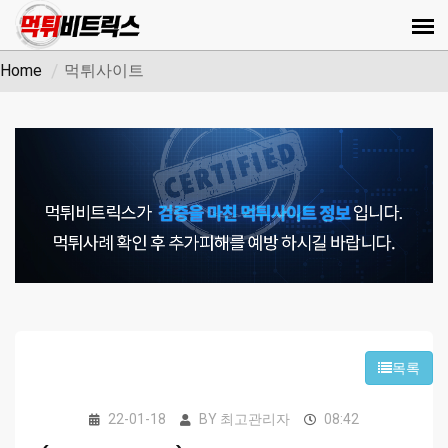
Home
먹튀사이트
목록
22-01-18
BY
최고관리자
08:42