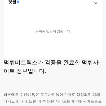
댓글
0
등록된 댓글이 없습니다.
먹튀비트릭스가 검증을 완료한 먹튀사
이트 정보입니다.
하루에도 수없이 많은 토토사이들이 신규로 생성되며 폐쇄
되기도 합니다. 또한 이 중 많은 사이트들이 먹튀사이트들로