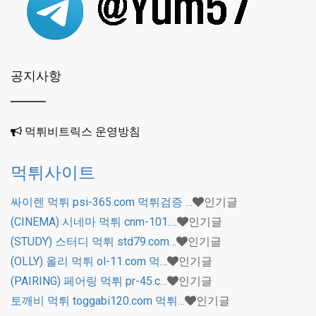
공지사항
먹튀비트릭스 운영방침
먹튀사이트
싸이렌 먹튀 psi-365.com 먹튀검증 …
인기글
(CINEMA) 시네마 먹튀 cnm-101.…
인기글
(STUDY) 스터디 먹튀 std79.com…
인기글
(OLLY) 올리 먹튀 ol-11.com 먹…
인기글
(PAIRING) 페어링 먹튀 pr-45.c…
인기글
토깨비 먹튀 toggabi120.com 먹튀…
인기글