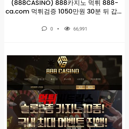
(888CASINO) 888카지노 먹튀 888-
ca.com 먹튀검증 1050만원 30분 뒤 갑자
기 환전 불가능
0
66,991