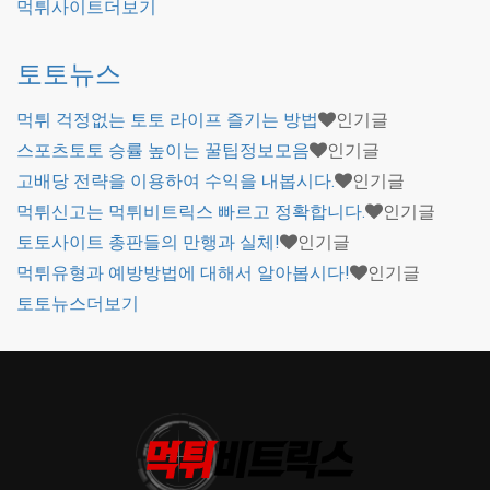
먹튀사이트
더보기
토토뉴스
먹튀 걱정없는 토토 라이프 즐기는 방법
인기글
스포츠토토 승률 높이는 꿀팁정보모음
인기글
고배당 전략을 이용하여 수익을 내봅시다.
인기글
먹튀신고는 먹튀비트릭스 빠르고 정확합니다.
인기글
토토사이트 총판들의 만행과 실체!
인기글
먹튀유형과 예방방법에 대해서 알아봅시다!
인기글
토토뉴스
더보기