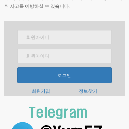
튀 사고를 예방하실 수 있습니다.
로그인
회원가입
정보찾기