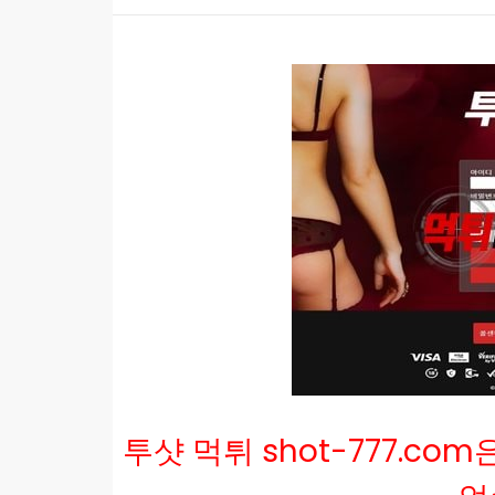
투샷 먹튀 shot-777.c