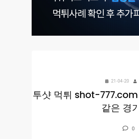
21-04-20
투샷 먹튀 shot-777.c
같은 경
0