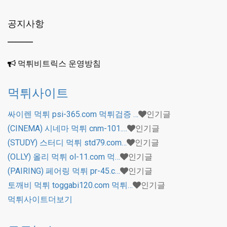
공지사항
먹튀비트릭스 운영방침
먹튀사이트
싸이렌 먹튀 psi-365.com 먹튀검증 …
인기글
(CINEMA) 시네마 먹튀 cnm-101.…
인기글
(STUDY) 스터디 먹튀 std79.com…
인기글
(OLLY) 올리 먹튀 ol-11.com 먹…
인기글
(PAIRING) 페어링 먹튀 pr-45.c…
인기글
토깨비 먹튀 toggabi120.com 먹튀…
인기글
먹튀사이트
더보기