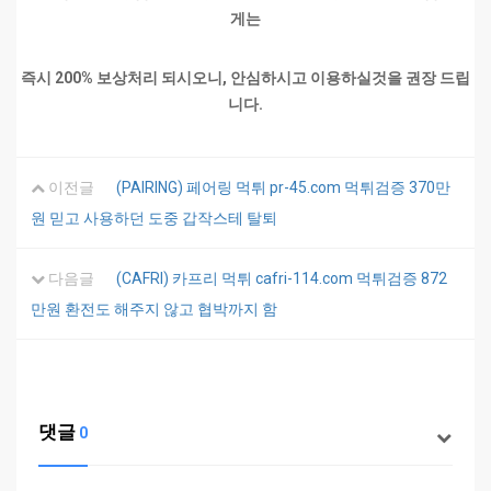
게는
즉시 200% 보상처리 되시오니, 안심하시고 이용하실것을 권장 드립
니다.
이전글
(PAIRING) 페어링 먹튀 pr-45.com 먹튀검증 370만
원 믿고 사용하던 도중 갑작스테 탈퇴
다음글
(CAFRI) 카프리 먹튀 cafri-114.com 먹튀검증 872
만원 환전도 해주지 않고 협박까지 함
댓글
0