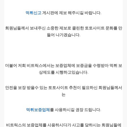
먹튀신고
게시판에 제보 해주시길 바랍니다.
회원님들께서 보내주신 소중한 제보로 클린한 토토사이트 문화를 만
들어 나가겠습니다.
더불어 저희 비트릭스에서는 보증업체에 보증금을 수령받아 먹튀 보
상제도를 시행하고있습니다.
안전을 보장 받을수 있는 토토사이트 추천이 필요하신 회원님들께서
는
먹튀보증업체
를 사용하시길 권장 드립니다.
비트릭스의 보증업체를 사용하시다가 사고를 당하시는 회원님들에