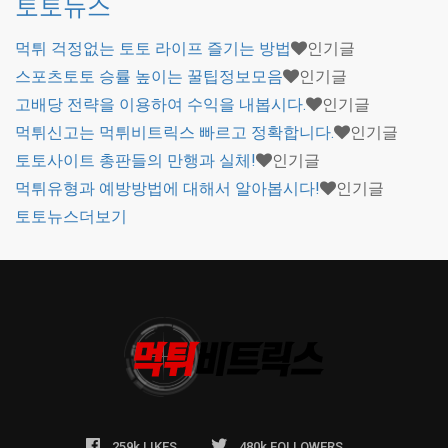
토토뉴스
먹튀 걱정없는 토토 라이프 즐기는 방법
인기글
스포츠토토 승률 높이는 꿀팁정보모음
인기글
고배당 전략을 이용하여 수익을 내봅시다.
인기글
먹튀신고는 먹튀비트릭스 빠르고 정확합니다.
인기글
토토사이트 총판들의 만행과 실체!
인기글
먹튀유형과 예방방법에 대해서 알아봅시다!
인기글
토토뉴스
더보기
259k LIKES
480k FOLLOWERS