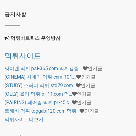
공지사항
먹튀비트릭스 운영방침
먹튀사이트
싸이렌 먹튀 psi-365.com 먹튀검증 …
인기글
(CINEMA) 시네마 먹튀 cnm-101.…
인기글
(STUDY) 스터디 먹튀 std79.com…
인기글
(OLLY) 올리 먹튀 ol-11.com 먹…
인기글
(PAIRING) 페어링 먹튀 pr-45.c…
인기글
토깨비 먹튀 toggabi120.com 먹튀…
인기글
먹튀사이트
더보기