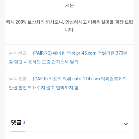
게는
즉시 200% 보상처리 되시오니, 안심하시고 이용하실것을 권장 드립
니다.
이전글
(PAIRING) 페어링 먹튀 pr-45.com 먹튀검증 370만
원 믿고 사용하던 도중 갑작스테 탈퇴
다음글
(CAFRI) 카프리 먹튀 cafri-114.com 먹튀검증 872
만원 환전도 해주지 않고 협박까지 함
댓글
0