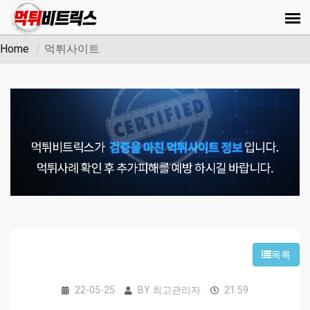
Home
먹튀사이트
목록
22-05-25
BY
최고관리자
21:59