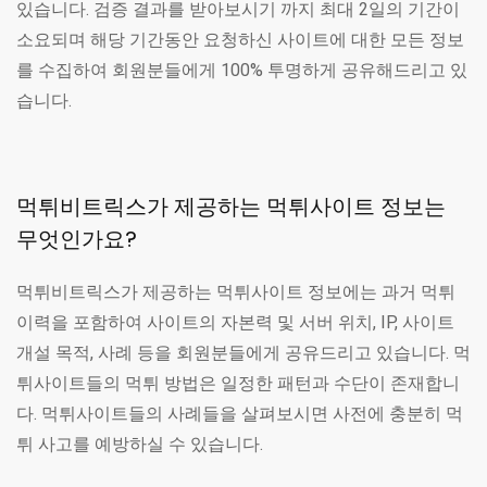
있습니다. 검증 결과를 받아보시기 까지 최대 2일의 기간이
소요되며 해당 기간동안 요청하신 사이트에 대한 모든 정보
를 수집하여 회원분들에게 100% 투명하게 공유해드리고 있
습니다.
먹튀비트릭스가 제공하는 먹튀사이트 정보는
무엇인가요?
먹튀비트릭스가 제공하는 먹튀사이트 정보에는 과거 먹튀
이력을 포함하여 사이트의 자본력 및 서버 위치, IP, 사이트
개설 목적, 사례 등을 회원분들에게 공유드리고 있습니다. 먹
튀사이트들의 먹튀 방법은 일정한 패턴과 수단이 존재합니
다. 먹튀사이트들의 사례들을 살펴보시면 사전에 충분히 먹
튀 사고를 예방하실 수 있습니다.