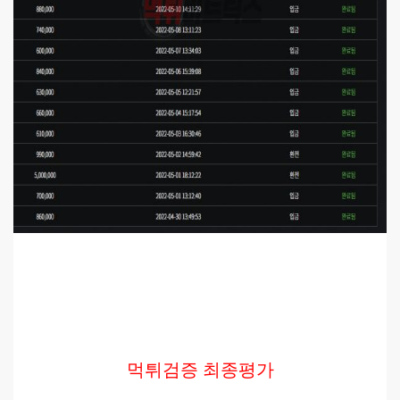
먹튀검증 최종평가