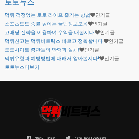
토토뉴스
먹튀 걱정없는 토토 라이프 즐기는 방법
인기글
스포츠토토 승률 높이는 꿀팁정보모음
인기글
고배당 전략을 이용하여 수익을 내봅시다.
인기글
먹튀신고는 먹튀비트릭스 빠르고 정확합니다.
인기글
토토사이트 총판들의 만행과 실체!
인기글
먹튀유형과 예방방법에 대해서 알아봅시다!
인기글
토토뉴스
더보기
259k LIKES
480k FOLLOWERS