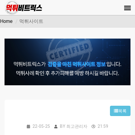
Home
먹튀사이트
목록
22-05-25
BY
최고관리자
21:59