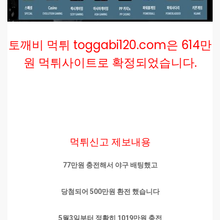
토깨비 먹튀 toggabi120.com은 614만
원 먹튀사이트로 확정되었습니다.
먹튀신고 제보내용
77만원 충전해서 야구 배팅했고
당첨되어 500만원 환전 했습니다
5월3일부터 정확히 1019만원 충전