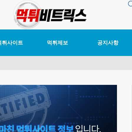
먹튀사이트
먹튀제보
공지사항