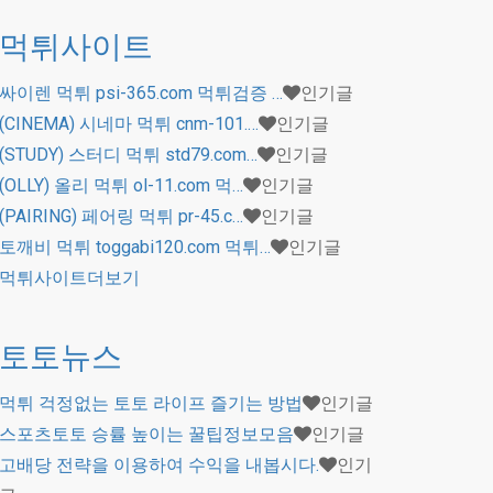
먹튀사이트
싸이렌 먹튀 psi-365.com 먹튀검증 …
인기글
(CINEMA) 시네마 먹튀 cnm-101.…
인기글
(STUDY) 스터디 먹튀 std79.com…
인기글
(OLLY) 올리 먹튀 ol-11.com 먹…
인기글
(PAIRING) 페어링 먹튀 pr-45.c…
인기글
토깨비 먹튀 toggabi120.com 먹튀…
인기글
먹튀사이트
더보기
토토뉴스
먹튀 걱정없는 토토 라이프 즐기는 방법
인기글
스포츠토토 승률 높이는 꿀팁정보모음
인기글
고배당 전략을 이용하여 수익을 내봅시다.
인기