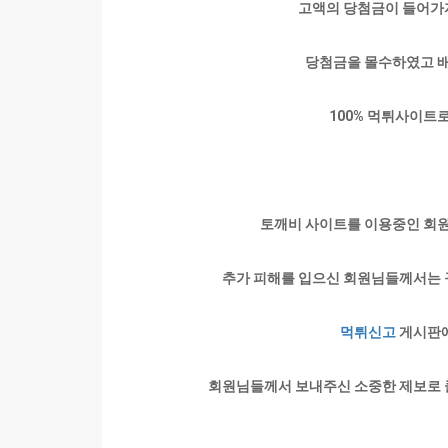
고액의 당첨금이 들어가
당첨금을 몰수하였고 
100% 먹튀사이트
토깨비 사이트를 이용중인 회
추가 피해를 입으신 회원님들께서는 
먹튀신고
게시판에
회원님들께서 보내주신 소중한 제보로 