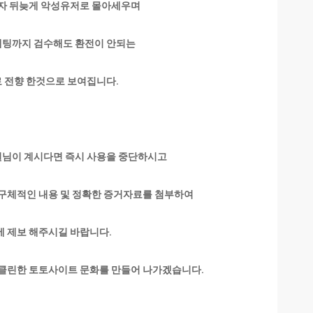
자 뒤늦게 악성유저로 몰아세우며
배팅까지 검수해도 환전이 안되는
로 전향 한것으로 보여집니다.
원님이 계시다면 즉시 사용을 중단하시고
구체적인 내용 및 정확한 증거자료를 첨부하여
 제보 해주시길 바랍니다.
클린한 토토사이트 문화를 만들어 나가겠습니다.