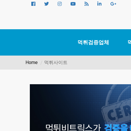
먹튀검증업체
Home
먹튀사이트