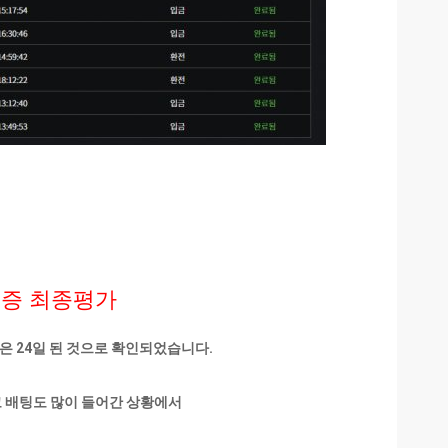
증 최종평가
 24일 된 것으로 확인되었습니다.
 배팅도 많이 들어간 상황에서