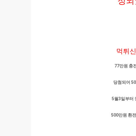
정되
먹튀신
77만원 충
당첨되어 5
5월3일부터 
500만원 환