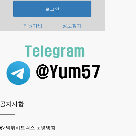
로그인
회원가입
정보찾기
공지사항
먹튀비트릭스 운영방침