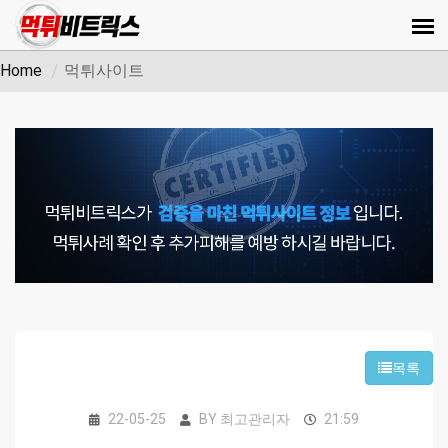
Home
먹튀사이트
목록
22-05-25
BY
최고관리자
21:59