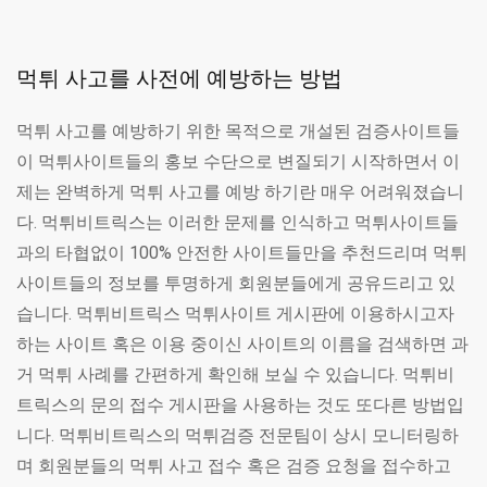
먹튀 사고를 사전에 예방하는 방법
먹튀 사고를 예방하기 위한 목적으로 개설된 검증사이트들
이 먹튀사이트들의 홍보 수단으로 변질되기 시작하면서 이
제는 완벽하게 먹튀 사고를 예방 하기란 매우 어려워졌습니
다. 먹튀비트릭스는 이러한 문제를 인식하고 먹튀사이트들
과의 타협없이 100% 안전한 사이트들만을 추천드리며 먹튀
사이트들의 정보를 투명하게 회원분들에게 공유드리고 있
습니다. 먹튀비트릭스 먹튀사이트 게시판에 이용하시고자
하는 사이트 혹은 이용 중이신 사이트의 이름을 검색하면 과
거 먹튀 사례를 간편하게 확인해 보실 수 있습니다. 먹튀비
트릭스의 문의 접수 게시판을 사용하는 것도 또다른 방법입
니다. 먹튀비트릭스의 먹튀검증 전문팀이 상시 모니터링하
며 회원분들의 먹튀 사고 접수 혹은 검증 요청을 접수하고