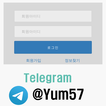
로그인
회원가입
정보찾기