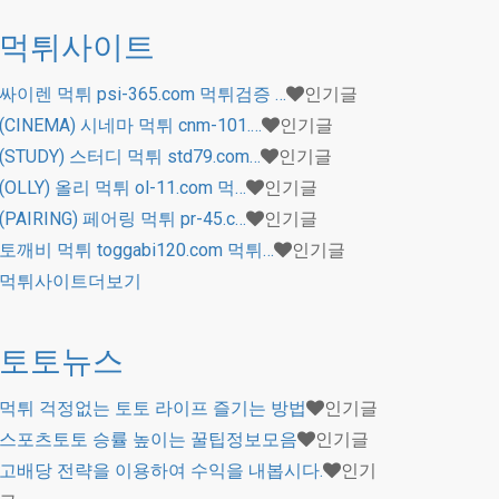
먹튀사이트
싸이렌 먹튀 psi-365.com 먹튀검증 …
인기글
(CINEMA) 시네마 먹튀 cnm-101.…
인기글
(STUDY) 스터디 먹튀 std79.com…
인기글
(OLLY) 올리 먹튀 ol-11.com 먹…
인기글
(PAIRING) 페어링 먹튀 pr-45.c…
인기글
토깨비 먹튀 toggabi120.com 먹튀…
인기글
먹튀사이트
더보기
토토뉴스
먹튀 걱정없는 토토 라이프 즐기는 방법
인기글
스포츠토토 승률 높이는 꿀팁정보모음
인기글
고배당 전략을 이용하여 수익을 내봅시다.
인기