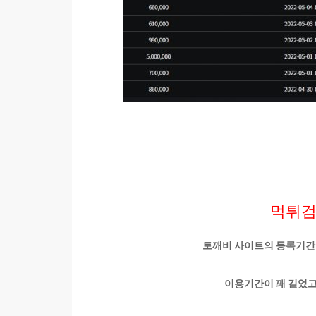
먹튀검
토깨비 사이트의 등록기간은
이용기간이 꽤 길었고