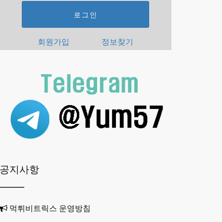
로그인
회원가입
정보찾기
공지사항
먹튀비트릭스 운영방침