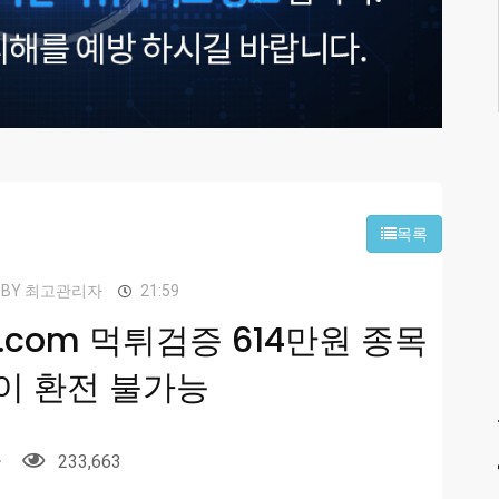
목록
BY
최고관리자
21:59
0.com 먹튀검증 614만원 종목
이 환전 불가능
233,663