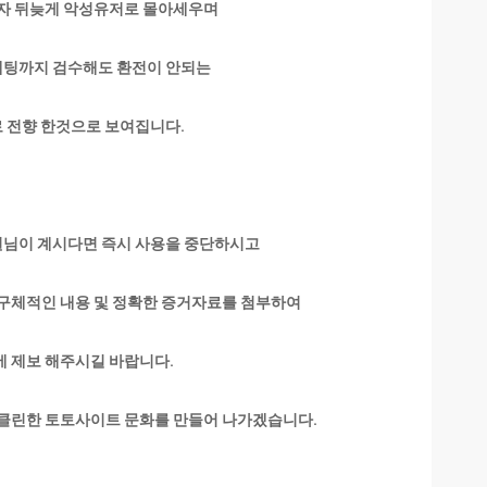
자 뒤늦게 악성유저로 몰아세우며
배팅까지 검수해도 환전이 안되는
로 전향 한것으로 보여집니다.
원님이 계시다면 즉시 사용을 중단하시고
구체적인 내용 및 정확한 증거자료를 첨부하여
 제보 해주시길 바랍니다.
클린한 토토사이트 문화를 만들어 나가겠습니다.