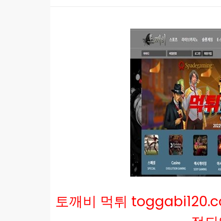
토깨비 먹튀 toggabi120