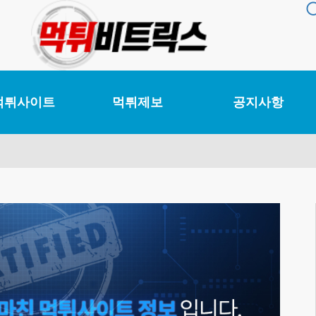
먹튀사이트
먹튀제보
공지사항