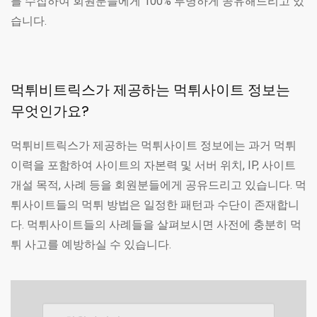
를 수집하여 회원분들에게 100% 투명하게 공유해드리고 있
습니다.
먹튀비트릭스가 제공하는 먹튀사이트 정보는
무엇인가요?
먹튀비트릭스가 제공하는 먹튀사이트 정보에는 과거 먹튀
이력을 포함하여 사이트의 자본력 및 서버 위치, IP, 사이트
개설 목적, 사례 등을 회원분들에게 공유드리고 있습니다. 먹
튀사이트들의 먹튀 방법은 일정한 패턴과 수단이 존재합니
다. 먹튀사이트들의 사례들을 살펴보시면 사전에 충분히 먹
튀 사고를 예방하실 수 있습니다.