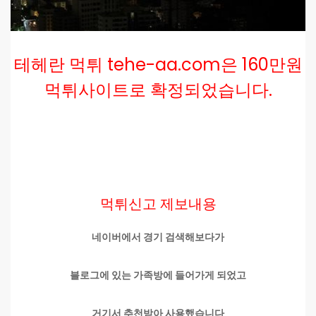
테헤란 먹튀 tehe-aa.com은 160만원
먹튀사이트로 확정되었습니다.
먹튀신고 제보내용
네이버에서 경기 검색해보다가
블로그에 있는 가족방에 들어가게 되었고
거기서 추천받아 사용했습니다