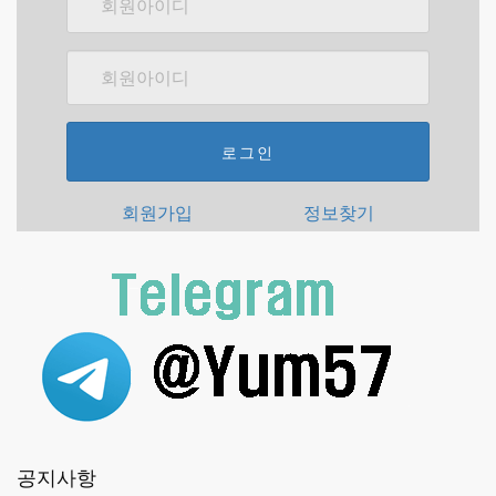
로그인
회원가입
정보찾기
공지사항