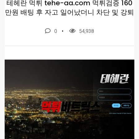
테헤란 먹튀 tehe-aa.com 먹튀검증 160
만원 배팅 후 자고 일어났더니 차단 및 강퇴
0
54,938