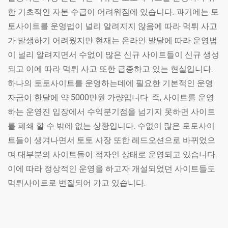
한 기초적인 자본 수급이 어려워짐에 있습니다. 과거에는 토
토사이트를 운영법이 널리 알려지지 않음에 따라 먹튀 사고
가 발생하기 어려웠지만 현재는 온라인 발달에 따라 운영법
이 널리 알려지면서 수없이 많은 신규 사이트들이 신규 생성
되고 이에 따라 먹튀 사고 또한 급증하고 있는 현실입니다.
하나의 토토사이트를 운영하는데에 필요한 기본적인 운영
자금이 한달에 약 5000만원 가량입니다. 즉, 사이트를 운영
하는 운영진 입장에서 수익분기점을 넘기지 못하면 사이트
를 폐쇄 할 수 밖에 없는 상황입니다. 수없이 많은 토토사이
트들이 생겨나면서 토토 시장 또한 레드오션으로 바뀌었으
며 대부분의 사이트들이 적자인 상태로 운영되고 있습니다.
이에 따라 정상적인 운영을 하고자 개설되었던 사이트들도
먹튀사이트로 변질되어 가고 있습니다.