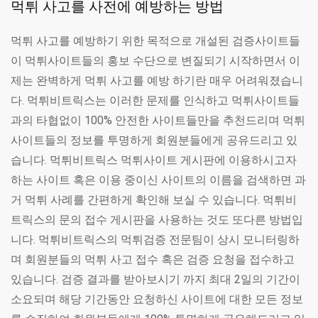
먹튀 사고를 사전에 예방하는 방법
먹튀 사고를 예방하기 위한 목적으로 개설된 검증사이트들
이 먹튀사이트들의 홍보 수단으로 변질되기 시작하면서 이
제는 완벽하게 먹튀 사고를 예방 하기란 매우 어려워졌습니
다. 먹튀비트릭스는 이러한 문제를 인식하고 먹튀사이트들
과의 타협없이 100% 안전한 사이트들만을 추천드리며 먹튀
사이트들의 정보를 투명하게 회원분들에게 공유드리고 있
습니다. 먹튀비트릭스 먹튀사이트 게시판에 이용하시고자
하는 사이트 혹은 이용 중이신 사이트의 이름을 검색하면 과
거 먹튀 사례를 간편하게 확인해 보실 수 있습니다. 먹튀비
트릭스의 문의 접수 게시판을 사용하는 것도 또다른 방법입
니다. 먹튀비트릭스의 먹튀검증 전문팀이 상시 모니터링하
며 회원분들의 먹튀 사고 접수 혹은 검증 요청을 접수하고
있습니다. 검증 결과를 받아보시기 까지 최대 2일의 기간이
소요되며 해당 기간동안 요청하신 사이트에 대한 모든 정보