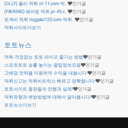
(OLLY) 올리 먹튀 ol-11.com 먹…
인기글
(PAIRING) 페어링 먹튀 pr-45.c…
인기글
토깨비 먹튀 toggabi120.com 먹튀…
인기글
먹튀사이트
더보기
토토뉴스
먹튀 걱정없는 토토 라이프 즐기는 방법
인기글
스포츠토토 승률 높이는 꿀팁정보모음
인기글
고배당 전략을 이용하여 수익을 내봅시다.
인기글
먹튀신고는 먹튀비트릭스 빠르고 정확합니다.
인기글
토토사이트 총판들의 만행과 실체!
인기글
먹튀유형과 예방방법에 대해서 알아봅시다!
인기글
토토뉴스
더보기