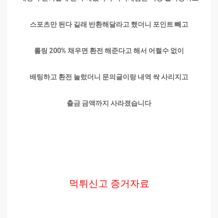
스포츠만 된다 길래 반환해달라고 했더니 포인트 빼고
롤링 200% 채우면 환전 해준다고 해서 어쩔수 없이
배팅하고 환전 눌렀더니 문의글이랑 내역 싹 사리지고
출금 금액까지 사라졌습니다
먹튀신고 증거자료