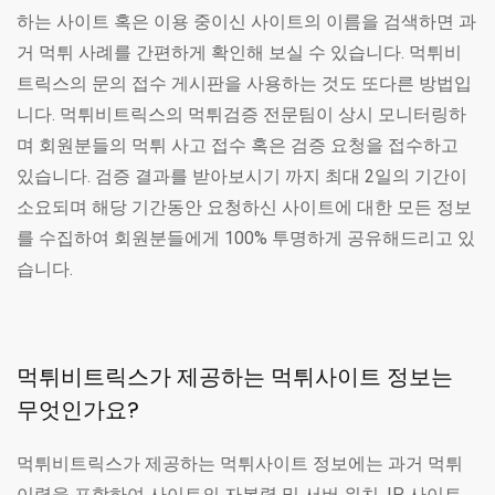
하는 사이트 혹은 이용 중이신 사이트의 이름을 검색하면 과
거 먹튀 사례를 간편하게 확인해 보실 수 있습니다. 먹튀비
트릭스의 문의 접수 게시판을 사용하는 것도 또다른 방법입
니다. 먹튀비트릭스의 먹튀검증 전문팀이 상시 모니터링하
며 회원분들의 먹튀 사고 접수 혹은 검증 요청을 접수하고
있습니다. 검증 결과를 받아보시기 까지 최대 2일의 기간이
소요되며 해당 기간동안 요청하신 사이트에 대한 모든 정보
를 수집하여 회원분들에게 100% 투명하게 공유해드리고 있
습니다.
먹튀비트릭스가 제공하는 먹튀사이트 정보는
무엇인가요?
먹튀비트릭스가 제공하는 먹튀사이트 정보에는 과거 먹튀
이력을 포함하여 사이트의 자본력 및 서버 위치, IP, 사이트