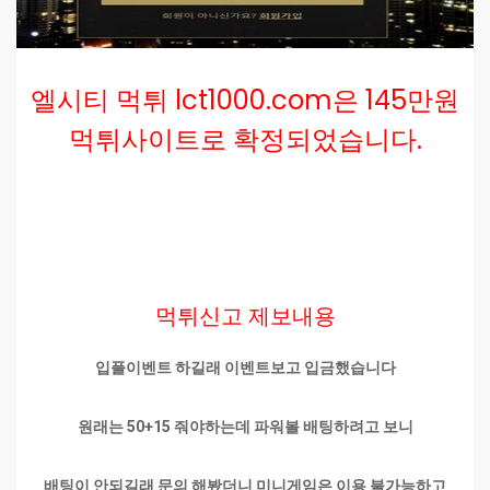
엘시티 먹튀 lct1000.com은 145만원
먹튀사이트로 확정되었습니다.
먹튀신고 제보내용
입플이벤트 하길래 이벤트보고 입금했습니다
원래는 50+15 줘야하는데 파워볼 배팅하려고 보니
배팅이 안되길래 문의 해봤더니 미니게임은 이용 불가능하고