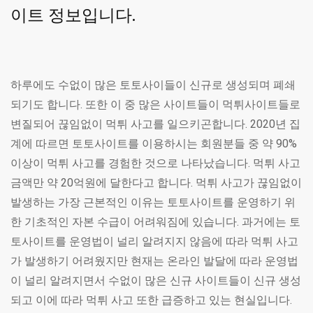
이트 정보입니다.
하루에도 수없이 많은 토토사이들이 신규로 생성되며 폐쇄
되기도 합니다. 또한 이 중 많은 사이트들이 먹튀사이트들로
변질되어 끊임없이 먹튀 사고를 일으키곤합니다. 2020년 집
계에 따르면 토토사이트를 이용하시는 회원분들 중 약 90%
이상이 먹튀 사고를 경험한 것으로 나타났습니다. 먹튀 사고
금액만 약 20억원에 달한다고 합니다. 먹튀 사고가 끊임없이
발생하는 가장 근본적인 이유는 토토사이트를 운영하기 위
한 기초적인 자본 수급이 어려워짐에 있습니다. 과거에는 토
토사이트를 운영법이 널리 알려지지 않음에 따라 먹튀 사고
가 발생하기 어려웠지만 현재는 온라인 발달에 따라 운영법
이 널리 알려지면서 수없이 많은 신규 사이트들이 신규 생성
되고 이에 따라 먹튀 사고 또한 급증하고 있는 현실입니다.