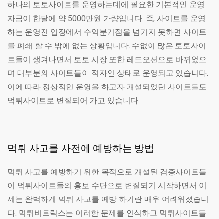
하나의 토토사이트를 운영하는데에 필요한 기본적인 운영
자금이 한달에 약 5000만원 가량입니다. 즉, 사이트를 운영
하는 운영진 입장에서 수익분기점을 넘기지 못하면 사이트
를 폐쇄 할 수 밖에 없는 상황입니다. 수없이 많은 토토사이
트들이 생겨나면서 토토 시장 또한 레드오션으로 바뀌었으
며 대부분의 사이트들이 적자인 상태로 운영되고 있습니다.
이에 따라 정상적인 운영을 하고자 개설되었던 사이트들도
먹튀사이트로 변질되어 가고 있습니다.
먹튀 사고를 사전에 예방하는 방법
먹튀 사고를 예방하기 위한 목적으로 개설된 검증사이트들
이 먹튀사이트들의 홍보 수단으로 변질되기 시작하면서 이
제는 완벽하게 먹튀 사고를 예방 하기란 매우 어려워졌습니
다. 먹튀비트릭스는 이러한 문제를 인식하고 먹튀사이트들