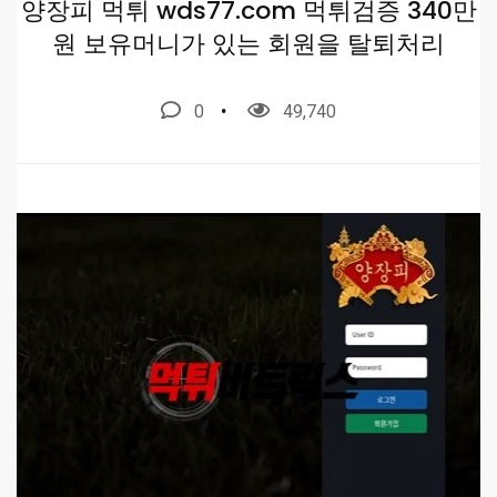
양장피 먹튀 wds77.com 먹튀검증 340만
원 보유머니가 있는 회원을 탈퇴처리
0
49,740