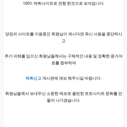
100% 먹튀사이트로 전향 한것으로 보여집니다.
양장피 사이트를 이용중인 회원님이 계시다면 즉시 사용을 중단하시
고
추가 피해를 입으신 회원님들께서는 구체적인 내용 및 정확한 증거자
료를 첨부하여
먹튀신고
게시판에 제보 해주시길 바랍니다.
회원님들께서 보내주신 소중한 제보로 클린한 토토사이트 문화를 만
들어 나가겠습니다.