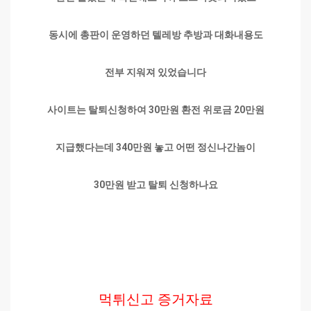
동시에 총판이 운영하던 텔레방 추방과 대화내용도
전부 지워져 있었습니다
사이트는 탈퇴신청하여 30만원 환전 위로금 20만원
지급했다는데 340만원 놓고 어떤 정신나간놈이
30만원 받고 탈퇴 신청하나요
먹튀신고 증거자료