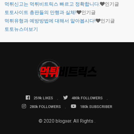
먹튀신고는 먹튀비트릭스 빠르고 정확합니다.
인기글
토토사이트 총판들의 만행과 실체!
인기글
먹튀유형과 예방방법에 대해서 알아봅시다!
인기글
토토뉴스
더보기
259k LIKES
480k FOLLOWERS
280k FOLLOWERS
180k SUBSCRIBER
© 2020 blogxer. All Rights .