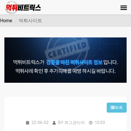
Home
먹튀사이트
목록
22-06-02
BY
최고관리자
10:03