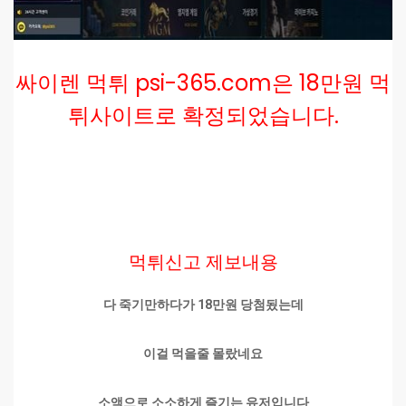
싸이렌 먹튀 psi-365.com은 18만원 먹
튀사이트로 확정되었습니다.
먹튀신고 제보내용
다 죽기만하다가 18만원 당첨됬는데
이걸 먹을줄 몰랐네요
소액으로 소소하게 즐기는 유저입니다