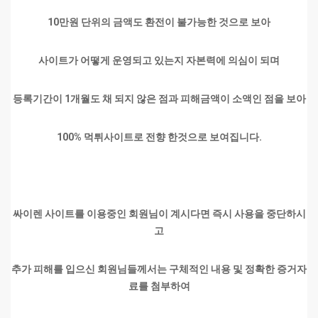
10만원 단위의 금액도 환전이 불가능한 것으로 보아
사이트가 어떻게 운영되고 있는지 자본력에 의심이 되며
등록기간이 1개월도 채 되지 않은 점과 피해금액이 소액인 점을 보아
100% 먹튀사이트로 전향 한것으로 보여집니다.
싸이렌 사이트를 이용중인 회원님이 계시다면 즉시 사용을 중단하시
고
추가 피해를 입으신 회원님들께서는 구체적인 내용 및 정확한 증거자
료를 첨부하여