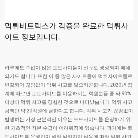
먹튀비트릭스가 검증을 완료한 먹튀사
이트 정보입니다.
하루에도 수없이 많은 토토사이들이 신규로 생성되며 폐쇄
되기도 합니다. 또한 이 중 많은 사이트들이 먹튀사이트들로
변질되어 끊임없이 먹튀 사고를 일으키곤합니다. 2020년 집
계에 따르면 토토사이트를 이용하시는 회원분들 중 약 90%
이상이 먹튀 사고를 경험한 것으로 나타났습니다. 먹튀 사고
금액만 약 20억원에 달한다고 합니다. 먹튀 사고가 끊임없이
발생하는 가장 근본적인 이유는 토토사이트를 운영하기 위
한 기초적인 자본 수급이 어려워짐에 있습니다. 과거에는 토
토사이트를 운영법이 널리 알려지지 않음에 따라 먹튀 사고