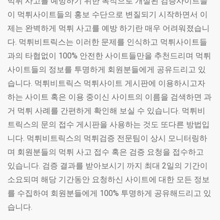
먹튀 사고를 예방하기 위한 목적으로 개설된 검증사이트들
이 먹튀사이트들의 홍보 수단으로 변질되기 시작하면서 이
제는 완벽하게 먹튀 사고를 예방 하기란 매우 어려워졌습니
다. 먹튀비트릭스는 이러한 문제를 인식하고 먹튀사이트들
과의 타협없이 100% 안전한 사이트들만을 추천드리며 먹튀
사이트들의 정보를 투명하게 회원분들에게 공유드리고 있
습니다. 먹튀비트릭스 먹튀사이트 게시판에 이용하시고자
하는 사이트 혹은 이용 중이신 사이트의 이름을 검색하면 과
거 먹튀 사례를 간편하게 확인해 보실 수 있습니다. 먹튀비
트릭스의 문의 접수 게시판을 사용하는 것도 또다른 방법입
니다. 먹튀비트릭스의 먹튀검증 전문팀이 상시 모니터링하
며 회원분들의 먹튀 사고 접수 혹은 검증 요청을 접수하고
있습니다. 검증 결과를 받아보시기 까지 최대 2일의 기간이
소요되며 해당 기간동안 요청하신 사이트에 대한 모든 정보
를 수집하여 회원분들에게 100% 투명하게 공유해드리고 있
습니다.