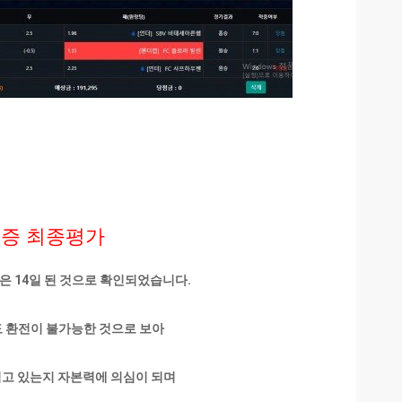
증 최종평가
 14일 된 것으로 확인되었습니다.
도 환전이 불가능한 것으로 보아
고 있는지 자본력에 의심이 되며