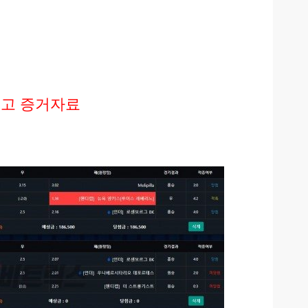
고 증거자료