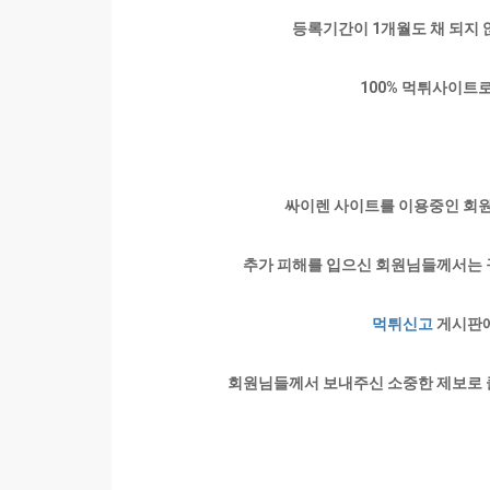
등록기간이 1개월도 채 되지 
100% 먹튀사이트
싸이렌 사이트를 이용중인 회
추가 피해를 입으신 회원님들께서는 
먹튀신고
게시판에
회원님들께서 보내주신 소중한 제보로 