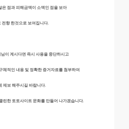
않은 점과 피해금액이 소액인 점을 보아
로 전향 한것으로 보여집니다.
원님이 계시다면 즉시 사용을 중단하시고
구체적인 내용 및 정확한 증거자료를 첨부하여
 제보 해주시길 바랍니다.
클린한 토토사이트 문화를 만들어 나가겠습니다.