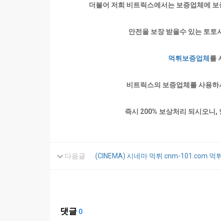
더불어 저희 비트릭스에서는 보증업체에 보
안전을 보장 받을수 있는 토
먹튀보증업체
를 
비트릭스의 보증업체를 사용하
즉시 200% 보상처리 되시오니
다음글
(CINEMA) 시네마 먹튀 cnm-101.co
댓글
0