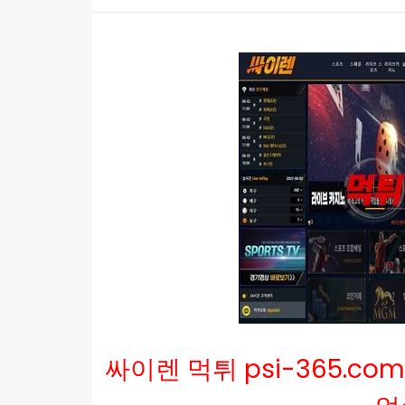
싸이렌 먹튀 psi-365.c