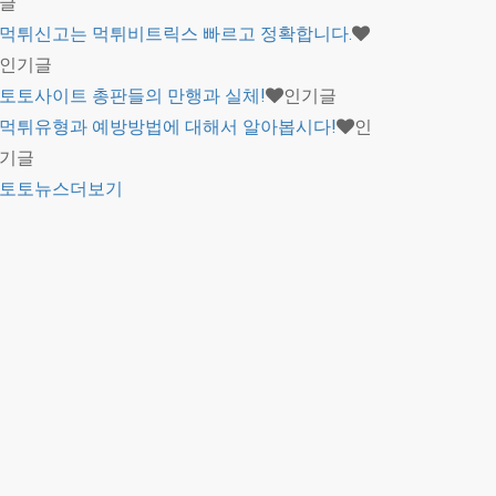
글
먹튀신고는 먹튀비트릭스 빠르고 정확합니다.
인기글
토토사이트 총판들의 만행과 실체!
인기글
먹튀유형과 예방방법에 대해서 알아봅시다!
인
기글
토토뉴스
더보기