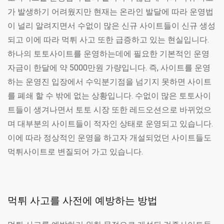
가 발생하기 어려웠지만 현재는 온라인 발달에 따라 운영법
이 널리 알려지면서 수없이 많은 신규 사이트들이 신규 생성
되고 이에 따라 먹튀 사고 또한 급증하고 있는 현실입니다.
하나의 토토사이트를 운영하는데에 필요한 기본적인 운영
자금이 한달에 약 5000만원 가량입니다. 즉, 사이트를 운영
하는 운영진 입장에서 수익분기점을 넘기지 못하면 사이트
를 폐쇄 할 수 밖에 없는 상황입니다. 수없이 많은 토토사이
트들이 생겨나면서 토토 시장 또한 레드오션으로 바뀌었으
며 대부분의 사이트들이 적자인 상태로 운영되고 있습니다.
이에 따라 정상적인 운영을 하고자 개설되었던 사이트들도
먹튀사이트로 변질되어 가고 있습니다.
먹튀 사고를 사전에 예방하는 방법