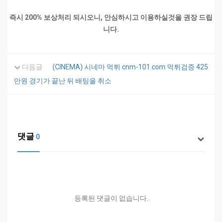
즉시 200% 보상처리 되시오니, 안심하시고 이용하실것을 권장 드립
니다.
다음글
(CINEMA) 시네마 먹튀 cnm-101.com 먹튀검증 425
만원 경기가 끝난 뒤 배팅을 취소
댓글
0
등록된 댓글이 없습니다.