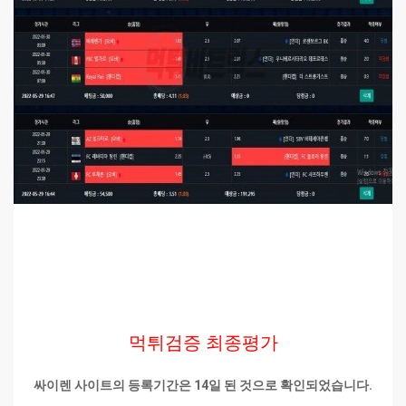
먹튀검증 최종평가
싸이렌 사이트의 등록기간은 14일 된 것으로 확인되었습니다.