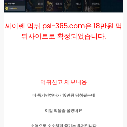
싸이렌 먹튀 psi-365.com은 18만원 먹
튀사이트로 확정되었습니다.
먹튀신고 제보내용
다 죽기만하다가 18만원 당첨됬는데
이걸 먹을줄 몰랐네요
소액으로 소소하게 즐기는 유저입니다