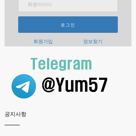
로그인
회원가입
정보찾기
공지사항