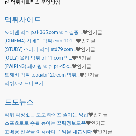
먹튀비트릭스 운영방침
먹튀사이트
싸이렌 먹튀 psi-365.com 먹튀검증 …
인기글
(CINEMA) 시네마 먹튀 cnm-101.…
인기글
(STUDY) 스터디 먹튀 std79.com…
인기글
(OLLY) 올리 먹튀 ol-11.com 먹…
인기글
(PAIRING) 페어링 먹튀 pr-45.c…
인기글
토깨비 먹튀 toggabi120.com 먹튀…
인기글
먹튀사이트
더보기
토토뉴스
먹튀 걱정없는 토토 라이프 즐기는 방법
인기글
스포츠토토 승률 높이는 꿀팁정보모음
인기글
고배당 전략을 이용하여 수익을 내봅시다.
인기글