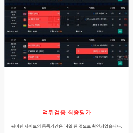
먹튀검증 최종평가
싸이렌 사이트의 등록기간은 14일 된 것으로 확인되었습니다.