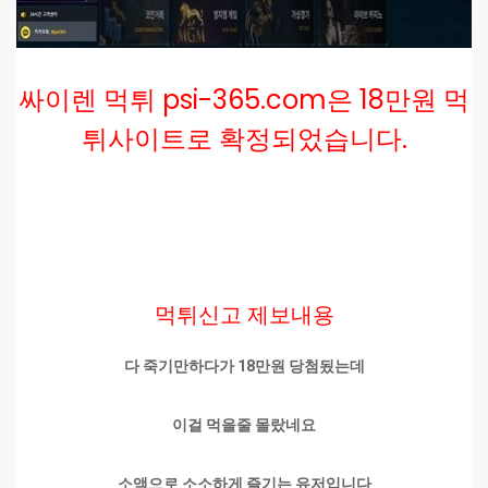
싸이렌 먹튀 psi-365.com은 18만원 먹
튀사이트로 확정되었습니다.
먹튀신고 제보내용
다 죽기만하다가 18만원 당첨됬는데
이걸 먹을줄 몰랐네요
소액으로 소소하게 즐기는 유저입니다