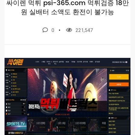
싸이렌 먹튀 psi-365.com 먹튀검증 18만
원 실배터 소액도 환전이 불가능
0
221,547