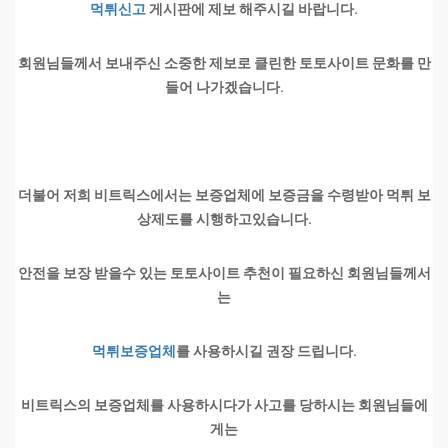
먹튀신고
게시판에 제보 해주시길 바랍니다.
회원님들께서 보내주신 소중한 제보로 클린한 토토사이트 문화를 만
들어 나가겠습니다.
더불어 저희 비트릭스에서는 보증업체에 보증금을 수령받아 먹튀 보
상제도를 시행하고있습니다.
안전을 보장 받을수 있는 토토사이트 추천이 필요하신 회원님들께서
는
먹튀보증업체
를 사용하시길 권장 드립니다.
비트릭스의 보증업체를 사용하시다가 사고를 당하시는 회원님들에
게는