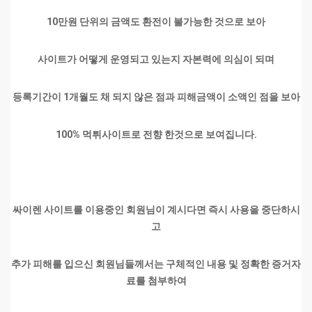
10만원 단위의 금액도 환전이 불가능한 것으로 보아
사이트가 어떻게 운영되고 있는지 자본력에 의심이 되며
등록기간이 1개월도 채 되지 않은 점과 피해금액이 소액인 점을 보아
100% 먹튀사이트로 전향 한것으로 보여집니다.
싸이렌 사이트를 이용중인 회원님이 계시다면 즉시 사용을 중단하시
고
추가 피해를 입으신 회원님들께서는 구체적인 내용 및 정확한 증거자
료를 첨부하여