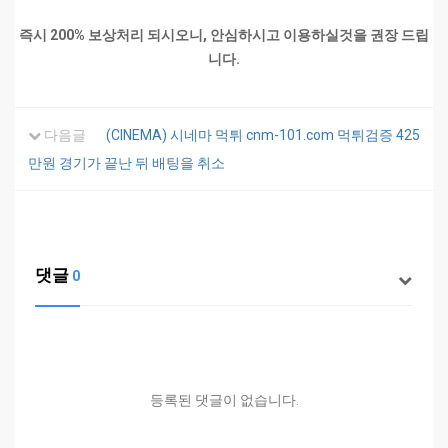
즉시 200% 보상처리 되시오니, 안심하시고 이용하실것을 권장 드립
니다.
다음글
(CINEMA) 시네마 먹튀 cnm-101.com 먹튀검증 425
만원 경기가 끝난 뒤 배팅을 취소
댓글
0
등록된 댓글이 없습니다.