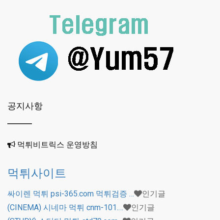
공지사항
먹튀비트릭스 운영방침
먹튀사이트
싸이렌 먹튀 psi-365.com 먹튀검증 …
인기글
(CINEMA) 시네마 먹튀 cnm-101.…
인기글