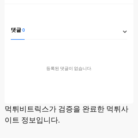
댓글
0
등록된 댓글이 없습니다.
먹튀비트릭스가 검증을 완료한 먹튀사
이트 정보입니다.