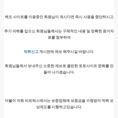
백조 사이트를 이용중인 회원님이 계시다면 즉시 사용을 중단하시고
추가 피해를 입으신 회원님들께서는 구체적인 내용 및 정확한 증거자
료를 첨부하여
먹튀신고
게시판에 제보 해주시길 바랍니다.
회원님들께서 보내주신 소중한 제보로 클린한 토토사이트 문화를 만
들어 나가겠습니다.
더불어 저희 비트릭스에서는 보증업체에 보증금을 수령받아 먹튀 보
상제도를 시행하고있습니다.