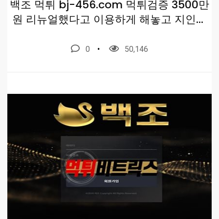
백조 먹튀 bj-456.com 먹튀검증 3500만
원 리뉴얼했다고 이용하게 해놓고 지인들
까지 탈퇴
0
50,146