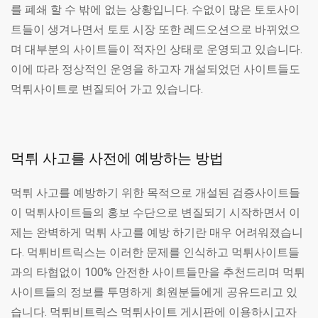
를 폐쇄 할 수 밖에 없는 상황입니다. 수없이 많은 토토사이
트들이 생겨나면서 토토 시장 또한 레드오션으로 바뀌었으
며 대부분의 사이트들이 적자인 상태로 운영되고 있습니다.
이에 따라 정상적인 운영을 하고자 개설되었던 사이트들도
먹튀사이트로 변질되어 가고 있습니다.
먹튀 사고를 사전에 예방하는 방법
먹튀 사고를 예방하기 위한 목적으로 개설된 검증사이트들
이 먹튀사이트들의 홍보 수단으로 변질되기 시작하면서 이
제는 완벽하게 먹튀 사고를 예방 하기란 매우 어려워졌습니
다. 먹튀비트릭스는 이러한 문제를 인식하고 먹튀사이트들
과의 타협없이 100% 안전한 사이트들만을 추천드리며 먹튀
사이트들의 정보를 투명하게 회원분들에게 공유드리고 있
습니다. 먹튀비트릭스 먹튀사이트 게시판에 이용하시고자