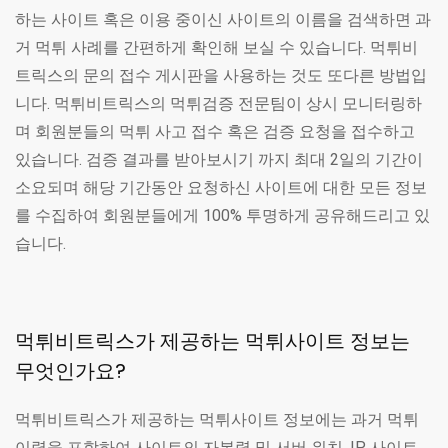
하는 사이트 혹은 이용 중이신 사이트의 이름을 검색하면 과
거 먹튀 사례를 간편하게 확인해 보실 수 있습니다. 먹튀비
트릭스의 문의 접수 게시판을 사용하는 것도 또다른 방법입
니다. 먹튀비트릭스의 먹튀검증 전문팀이 상시 모니터링하
며 회원분들의 먹튀 사고 접수 혹은 검증 요청을 접수하고
있습니다. 검증 결과를 받아보시기 까지 최대 2일의 기간이
소요되며 해당 기간동안 요청하신 사이트에 대한 모든 정보
를 수집하여 회원분들에게 100% 투명하게 공유해드리고 있
습니다.
먹튀비트릭스가 제공하는 먹튀사이트 정보는
무엇인가요?
먹튀비트릭스가 제공하는 먹튀사이트 정보에는 과거 먹튀
이력을 포함하여 사이트의 자본력 및 서버 위치, IP, 사이트