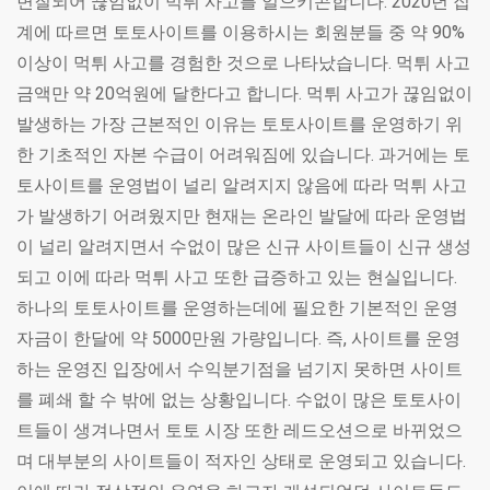
변질되어 끊임없이 먹튀 사고를 일으키곤합니다. 2020년 집
계에 따르면 토토사이트를 이용하시는 회원분들 중 약 90%
이상이 먹튀 사고를 경험한 것으로 나타났습니다. 먹튀 사고
금액만 약 20억원에 달한다고 합니다. 먹튀 사고가 끊임없이
발생하는 가장 근본적인 이유는 토토사이트를 운영하기 위
한 기초적인 자본 수급이 어려워짐에 있습니다. 과거에는 토
토사이트를 운영법이 널리 알려지지 않음에 따라 먹튀 사고
가 발생하기 어려웠지만 현재는 온라인 발달에 따라 운영법
이 널리 알려지면서 수없이 많은 신규 사이트들이 신규 생성
되고 이에 따라 먹튀 사고 또한 급증하고 있는 현실입니다.
하나의 토토사이트를 운영하는데에 필요한 기본적인 운영
자금이 한달에 약 5000만원 가량입니다. 즉, 사이트를 운영
하는 운영진 입장에서 수익분기점을 넘기지 못하면 사이트
를 폐쇄 할 수 밖에 없는 상황입니다. 수없이 많은 토토사이
트들이 생겨나면서 토토 시장 또한 레드오션으로 바뀌었으
며 대부분의 사이트들이 적자인 상태로 운영되고 있습니다.