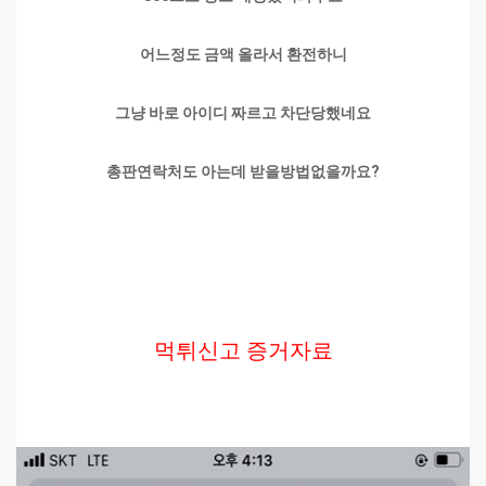
어느정도 금액 올라서 환전하니
그냥 바로 아이디 짜르고 차단당했네요
총판연락처도 아는데 받을방법없을까요?
먹튀신고 증거자료