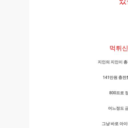
었
먹튀신
지인의 지인이 
141만원 충
800프로
어느정도 
그냥 바로 아