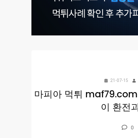
21-07-15
마피아 먹튀 maf79.co
이 환전
0