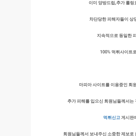
이미 양방드립,추가 롤링요
차단당한 피해자들이 상당
지속적으로 동일한 
100% 먹튀사이트
마피아 사이트를 이용중인 회
추가 피해를 입으신 회원님들께서는 
먹튀신고
게시판에
회원님들께서 보내주신 소중한 제보로 