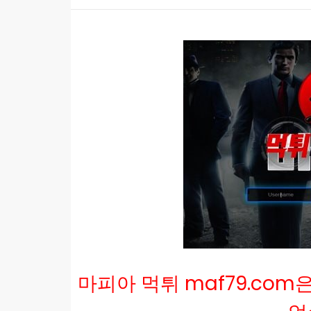
마피아 먹튀 maf79.co