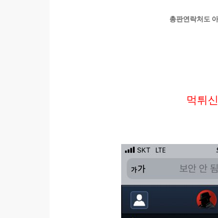
총판연락처도 
먹튀신