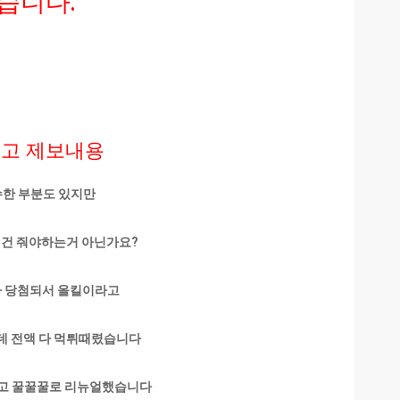
습니다.
고 제보내용
수한 부분도 있지만
킨건 줘야하는거 아닌가요?
다 당첨되서 올킬이라고
데 전액 다 먹튀때렸습니다
고 꿀꿀꿀로 리뉴얼했습니다