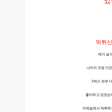
었
먹튀신
제가 실
나머지 규정 지
3박스 전부 
좋아하고 있었는
지메일에서 먹튀하