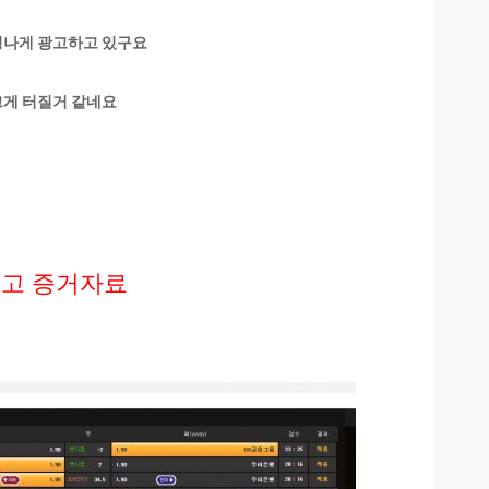
청나게 광고하고 있구요
크게 터질거 같네요
고 증거자료