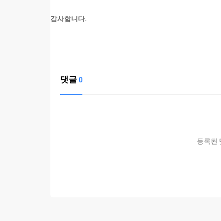
감사합니다.
댓글
0
등록된 