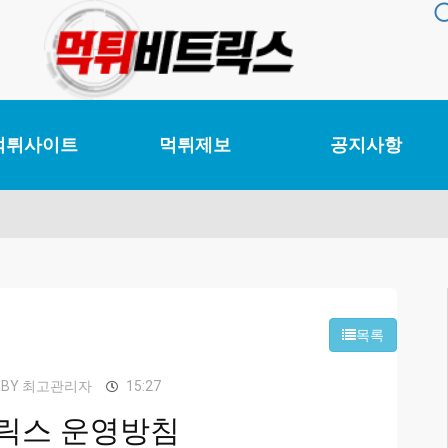
먹튀사이트
먹튀제보
공지사항
목록
BY
최고관리자
15:27
릭스 운영방침