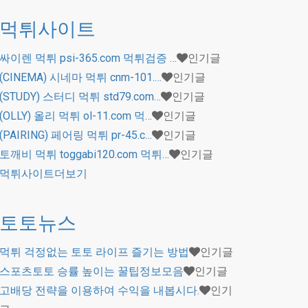
먹튀사이트
싸이렌 먹튀 psi-365.com 먹튀검증 …
인기글
(CINEMA) 시네마 먹튀 cnm-101.…
인기글
(STUDY) 스터디 먹튀 std79.com…
인기글
(OLLY) 올리 먹튀 ol-11.com 먹…
인기글
(PAIRING) 페어링 먹튀 pr-45.c…
인기글
토깨비 먹튀 toggabi120.com 먹튀…
인기글
먹튀사이트
더보기
토토뉴스
먹튀 걱정없는 토토 라이프 즐기는 방법
인기글
스포츠토토 승률 높이는 꿀팁정보모음
인기글
고배당 전략을 이용하여 수익을 내봅시다.
인기