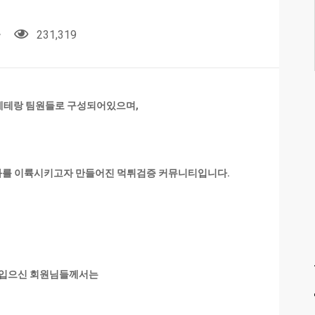
231,319
베테랑 팀원들로 구성되어있으며,
화를 이륙시키고자 만들어진 먹튀검증 커뮤니티입니다.
 입으신 회원님들께서는