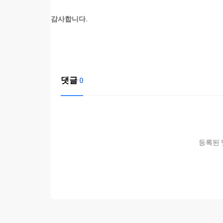
감사합니다.
댓글
0
등록된 