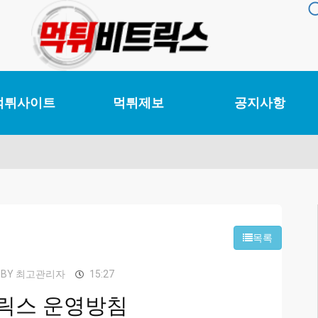
먹튀사이트
먹튀제보
공지사항
목록
BY
최고관리자
15:27
릭스 운영방침