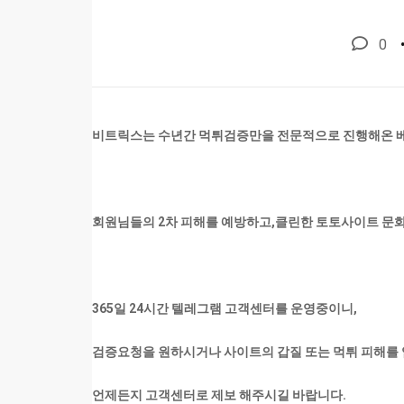
0
비트릭스는 수년간 먹튀검증만을 전문적으로 진행해온 
회원님들의 2차 피해를 예방하고,
클린한 토토사이트 문
365일 24시간 텔레그램 고객센터를 운영중이니,
검증요청을 원하시거나 사이트의 갑질 또는 먹튀 피해를
언제든지 고객센터로 제보 해주시길 바랍니다.