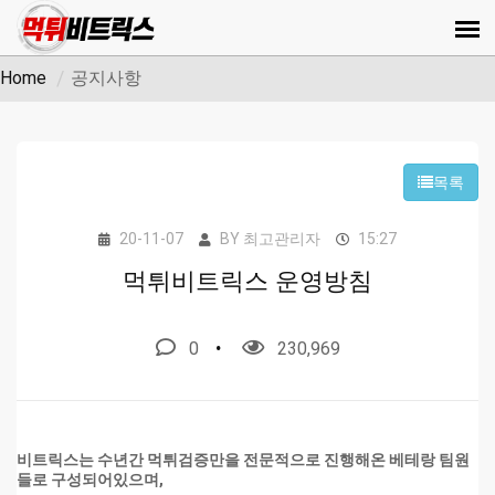
Home
공지사항
목록
20-11-07
BY
최고관리자
15:27
먹튀비트릭스 운영방침
0
230,969
비트릭스는 수년간 먹튀검증만을 전문적으로 진행해온 베테랑 팀원
들로 구성되어있으며,