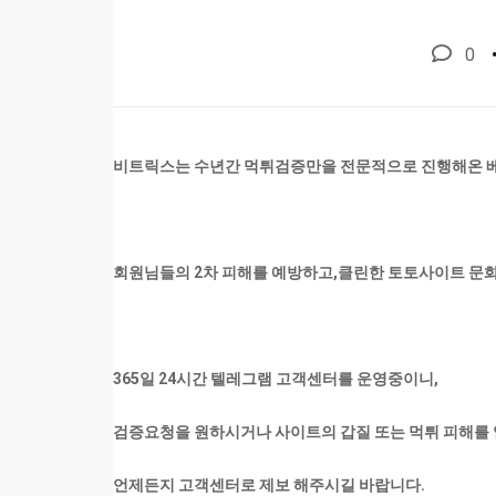
0
비트릭스는 수년간 먹튀검증만을 전문적으로 진행해온 
회원님들의 2차 피해를 예방하고,
클린한 토토사이트 문
365일 24시간 텔레그램 고객센터를 운영중이니,
검증요청을 원하시거나 사이트의 갑질 또는 먹튀 피해를
언제든지 고객센터로 제보 해주시길 바랍니다.