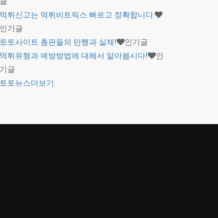
글
먹튀신고는 먹튀비트릭스 빠르고 정확합니다.
인기글
토토사이트 총판들의 만행과 실체!
인기글
먹튀유형과 예방방법에 대해서 알아봅시다!
인
기글
토토뉴스
더보기