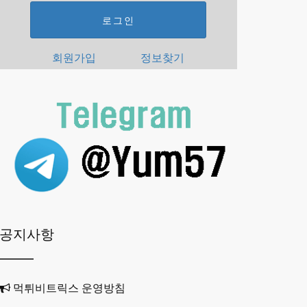
로그인
회원가입
정보찾기
공지사항
먹튀비트릭스 운영방침