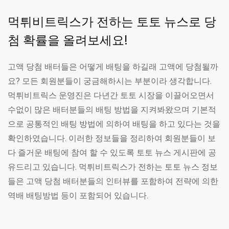
먹튀비트릭스가 전하는 토토 뉴스로 당
첨 확률을 올려보세요!
고액 당첨 배터들은 어떻게 배팅을 하길래 고액에 당첨될까
요? 모든 회원분들이 궁금해하시는 부분이라 생각합니다.
먹튀비트릭스 운영진은 다년간 토토 시장을 이끌어오면서
수없이 많은 배터분들의 배팅 방법을 지켜봐왔으며 기본적
으로 공통적인 배팅 방법에 의하여 배팅을 하고 있다는 것을
확인하였습니다. 이러한 정보들을 정리하여 회원분들이 보
다 즐거운 배팅에 참여 할 수 있도록 토토 뉴스 게시판에 공
유드리고 있습니다. 먹튀비트릭스가 전하는 토토 뉴스 정보
들은 고액 당첨 배터분들의 인터뷰를 포함하여 전략에 의한
역배 배팅방법 등이 포함되어 있습니다.