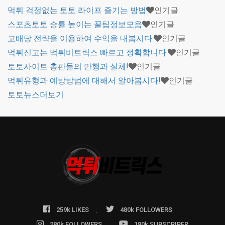
먹튀 걱정없는 토토 라이프 즐기는 방법
인기글
스포츠토토 승률 높이는 꿀팁정보모음
인기글
고배당 전략을 이용하여 수익을 내봅시다.
인기글
먹튀신고는 먹튀비트릭스 빠르고 정확합니다.
인기글
토토사이트 총판들의 만행과 실체!
인기글
먹튀유형과 예방방법에 대해서 알아봅시다!
인기글
토토뉴스
더보기
259k LIKES
480k FOLLOWERS
280k FOLLOWERS
180k SUBSCRIBER