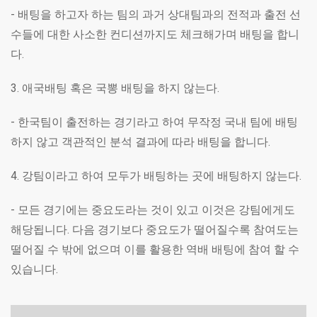
- 배팅을 하고자 하는 팀의 과거 상대팀과의 전적과 출전 선
수들에 대한 사소한 컨디션까지도 체크해가며 배팅을 합니
다.
3. 애국배팅 혹은 국뽕 배팅을 하지 않는다.
- 한국팀이 출전하는 경기라고 하여 무작정 국내 팀에 배팅
하지 않고 객관적인 분석 결과에 따라 배팅을 합니다.
4. 강팀이라고 하여 모두가 배팅하는 곳에 배팅하지 않는다.
- 모든 경기에는 중요도라는 것이 있고 이것은 강팀에게도
해당됩니다. 다음 경기보다 중요도가 떨어질수록 참여도는
떨어질 수 밖에 없으며 이를 활용한 역배 배팅에 참여 할 수
있습니다.