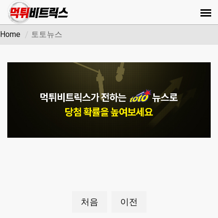
Home
토토뉴스
처음
이전