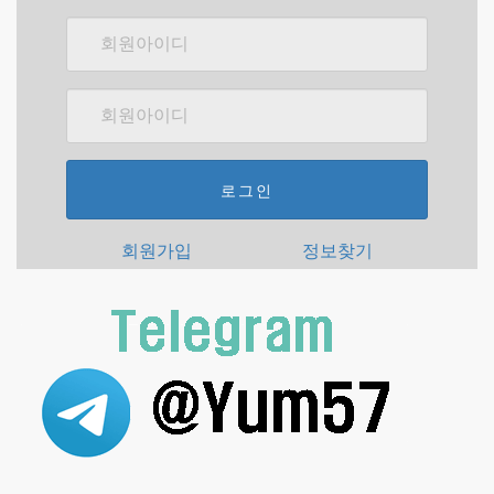
로그인
회원가입
정보찾기