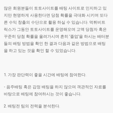
많은 회원분들이 토토사이트를 배팅 사이트로 인지하고 있
지만 현명하게 사용한다면 당첨 확률을 극대화 시키며 또다
른 수익 창출의 수단으로 활용 하실 수 있습니다. 먹튀비트
릭스가 그동안 토토사이트를 운영해오며 고액 당첨자 혹은
꾸준히 당첨 확률을 올려가시며 흔히 '졸업'을 하시는 배터분
들의 배팅 방법을 확인 한 결과 다음과 같은 방법으로 배팅
을 하고 있는 것을 확인 할 수 있었습니다.
1. 가장 판단력이 좋을 시간에 배팅에 참여한다.
- 음주배팅 혹은 감정 배팅을 하지 않으며 객관적인 자료를
바탕으로 배팅에 참여하시는 것이 좋습니다.
2. 배팅전 팀의 전력을 분석한다.