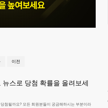
음
이전
 뉴스로 당첨 확률을 올려보세
에 당첨될까요? 모든 회원분들이 궁금해하시는 부분이라