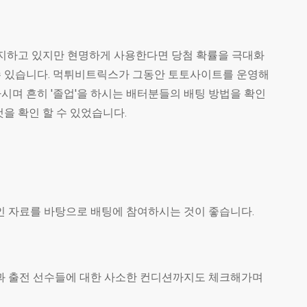
법
지하고 있지만 현명하게 사용한다면 당첨 확률을 극대화
수 있습니다. 먹튀비트릭스가 그동안 토토사이트를 운영해
시며 흔히 '졸업'을 하시는 배터분들의 배팅 방법을 확인
을 확인 할 수 있었습니다.
인 자료를 바탕으로 배팅에 참여하시는 것이 좋습니다.
적과 출전 선수들에 대한 사소한 컨디션까지도 체크해가며