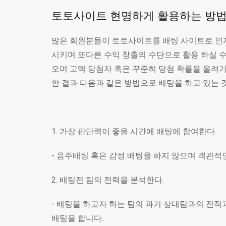
토토사이트 현명하게 활용하는 방
많은 회원분들이 토토사이트를 배팅 사이트로 인
시키며 또다른 수익 창출의 수단으로 활용 하실 
오며 고액 당첨자 혹은 꾸준히 당첨 확률을 올려가
한 결과 다음과 같은 방법으로 배팅을 하고 있는 것
1. 가장 판단력이 좋을 시간에 배팅에 참여한다.
- 음주배팅 혹은 감정 배팅을 하지 않으며 객관적
2. 배팅전 팀의 전력을 분석한다.
- 배팅을 하고자 하는 팀의 과거 상대팀과의 전
배팅을 합니다.