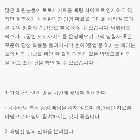
많은 회원분들이 토토사이트를 배팅 사이트로 인지하고 있
지만 현명하게 사용한다면 당첨 확률을 극대화 시키며 또다
른 수익 창출의 수단으로 활용 하실 수 있습니다. 먹튀비트
릭스가 그동안 토토사이트를 운영해오며 고액 당첨자 혹은
꾸준히 당첨 확률을 올려가시며 흔히 '졸업'을 하시는 배터분
들의 배팅 방법을 확인 한 결과 다음과 같은 방법으로 배팅
을 하고 있는 것을 확인 할 수 있었습니다.
1. 가장 판단력이 좋을 시간에 배팅에 참여한다.
- 음주배팅 혹은 감정 배팅을 하지 않으며 객관적인 자료를
바탕으로 배팅에 참여하시는 것이 좋습니다.
2. 배팅전 팀의 전력을 분석한다.