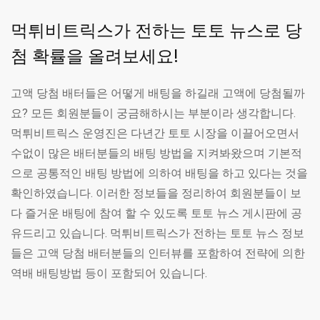
먹튀비트릭스가 전하는 토토 뉴스로 당
첨 확률을 올려보세요!
고액 당첨 배터들은 어떻게 배팅을 하길래 고액에 당첨될까
요? 모든 회원분들이 궁금해하시는 부분이라 생각합니다.
먹튀비트릭스 운영진은 다년간 토토 시장을 이끌어오면서
수없이 많은 배터분들의 배팅 방법을 지켜봐왔으며 기본적
으로 공통적인 배팅 방법에 의하여 배팅을 하고 있다는 것을
확인하였습니다. 이러한 정보들을 정리하여 회원분들이 보
다 즐거운 배팅에 참여 할 수 있도록 토토 뉴스 게시판에 공
유드리고 있습니다. 먹튀비트릭스가 전하는 토토 뉴스 정보
들은 고액 당첨 배터분들의 인터뷰를 포함하여 전략에 의한
역배 배팅방법 등이 포함되어 있습니다.