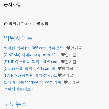
공지사항
먹튀비트릭스 운영방침
먹튀사이트
싸이렌 먹튀 psi-365.com 먹튀검증 …
인기글
(CINEMA) 시네마 먹튀 cnm-101.…
인기글
(STUDY) 스터디 먹튀 std79.com…
인기글
(OLLY) 올리 먹튀 ol-11.com 먹…
인기글
(PAIRING) 페어링 먹튀 pr-45.c…
인기글
토깨비 먹튀 toggabi120.com 먹튀…
인기글
먹튀사이트
더보기
토토뉴스