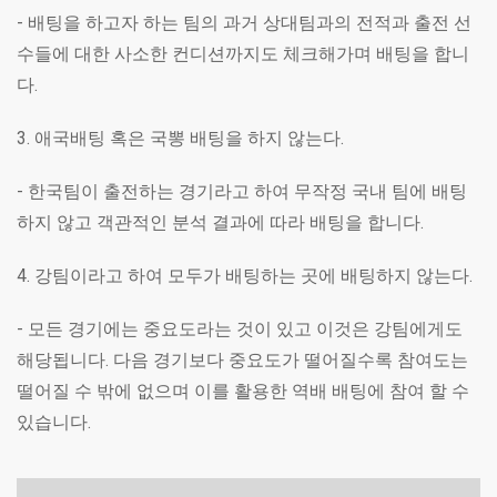
- 배팅을 하고자 하는 팀의 과거 상대팀과의 전적과 출전 선
수들에 대한 사소한 컨디션까지도 체크해가며 배팅을 합니
다.
3. 애국배팅 혹은 국뽕 배팅을 하지 않는다.
- 한국팀이 출전하는 경기라고 하여 무작정 국내 팀에 배팅
하지 않고 객관적인 분석 결과에 따라 배팅을 합니다.
4. 강팀이라고 하여 모두가 배팅하는 곳에 배팅하지 않는다.
- 모든 경기에는 중요도라는 것이 있고 이것은 강팀에게도
해당됩니다. 다음 경기보다 중요도가 떨어질수록 참여도는
떨어질 수 밖에 없으며 이를 활용한 역배 배팅에 참여 할 수
있습니다.