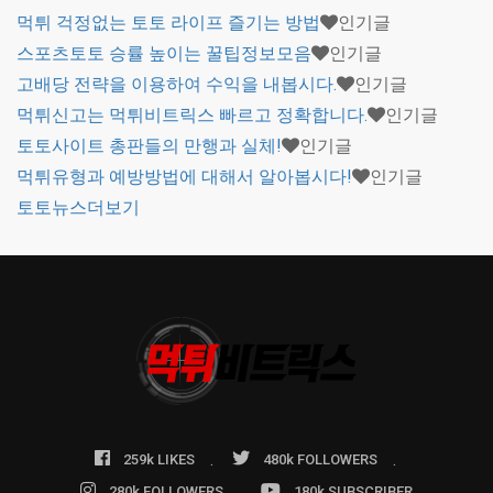
먹튀 걱정없는 토토 라이프 즐기는 방법
인기글
스포츠토토 승률 높이는 꿀팁정보모음
인기글
고배당 전략을 이용하여 수익을 내봅시다.
인기글
먹튀신고는 먹튀비트릭스 빠르고 정확합니다.
인기글
토토사이트 총판들의 만행과 실체!
인기글
먹튀유형과 예방방법에 대해서 알아봅시다!
인기글
토토뉴스
더보기
259k LIKES
480k FOLLOWERS
280k FOLLOWERS
180k SUBSCRIBER