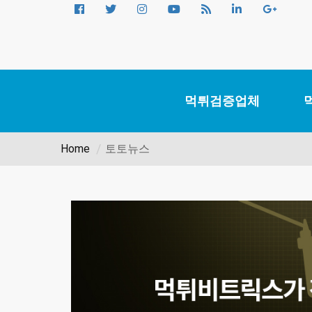
먹튀검증업체
Home
토토뉴스