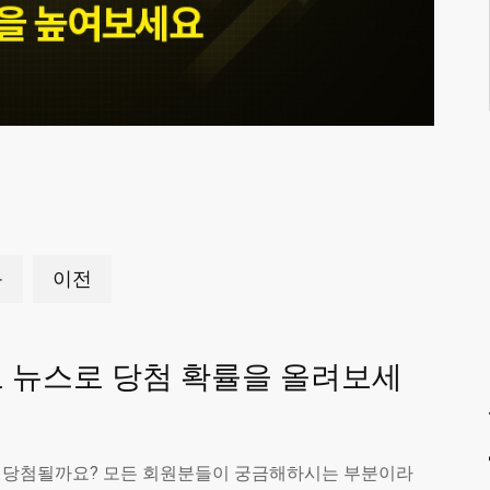
음
이전
 뉴스로 당첨 확률을 올려보세
에 당첨될까요? 모든 회원분들이 궁금해하시는 부분이라