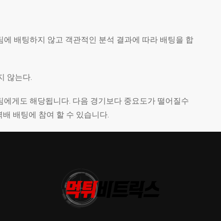
팀에 배팅하지 않고 객관적인 분석 결과에 따라 배팅을 합
지 않는다.
강팀에게도 해당됩니다. 다음 경기보다 중요도가 떨어질수
배 배팅에 참여 할 수 있습니다.