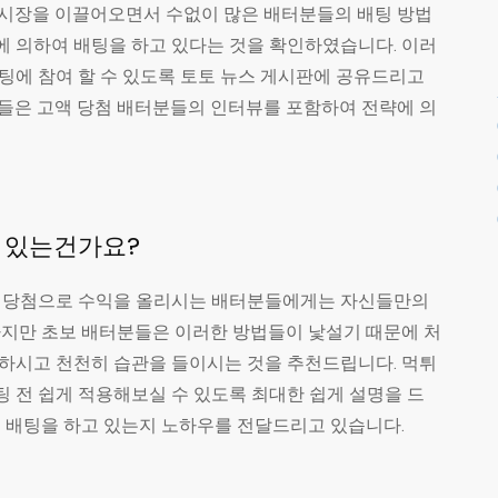
 시장을 이끌어오면서 수없이 많은 배터분들의 배팅 방법
 의하여 배팅을 하고 있다는 것을 확인하였습니다. 이러
팅에 참여 할 수 있도록 토토 뉴스 게시판에 공유드리고
들은 고액 당첨 배터분들의 인터뷰를 포함하여 전략에 의
수 있는건가요?
한 당첨으로 수익을 올리시는 배터분들에게는 자신들만의
하지만 초보 배터분들은 이러한 방법들이 낯설기 때문에 처
하시고 천천히 습관을 들이시는 것을 추천드립니다. 먹튀
 전 쉽게 적용해보실 수 있도록 최대한 쉽게 설명을 드
로 배팅을 하고 있는지 노하우를 전달드리고 있습니다.