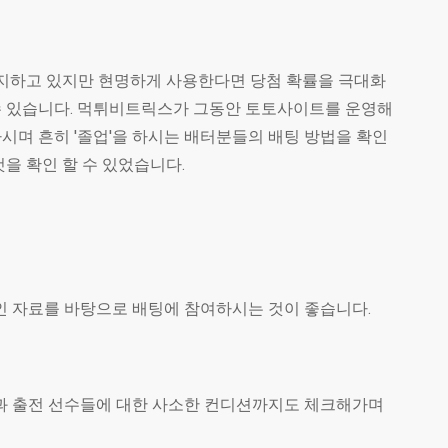
법
지하고 있지만 현명하게 사용한다면 당첨 확률을 극대화
수 있습니다. 먹튀비트릭스가 그동안 토토사이트를 운영해
시며 흔히 '졸업'을 하시는 배터분들의 배팅 방법을 확인
을 확인 할 수 있었습니다.
인 자료를 바탕으로 배팅에 참여하시는 것이 좋습니다.
적과 출전 선수들에 대한 사소한 컨디션까지도 체크해가며