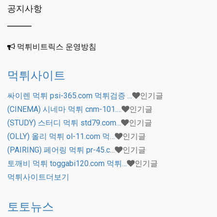
공지사항
먹튀비트릭스 운영방침
먹튀사이트
싸이렌 먹튀 psi-365.com 먹튀검증 …
인기글
(CINEMA) 시네마 먹튀 cnm-101.…
인기글
(STUDY) 스터디 먹튀 std79.com…
인기글
(OLLY) 올리 먹튀 ol-11.com 먹…
인기글
(PAIRING) 페어링 먹튀 pr-45.c…
인기글
토깨비 먹튀 toggabi120.com 먹튀…
인기글
먹튀사이트
더보기
토토뉴스