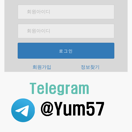
로그인
회원가입
정보찾기