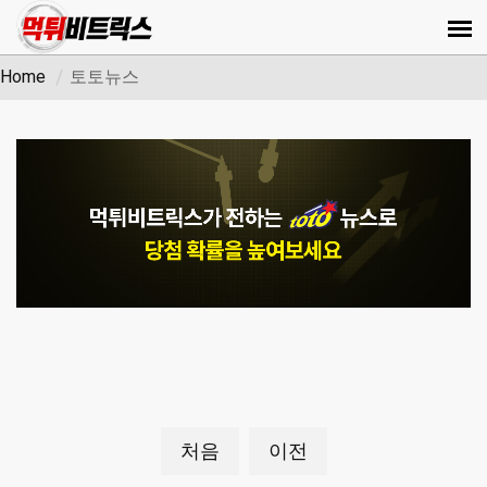
Home
토토뉴스
처음
이전