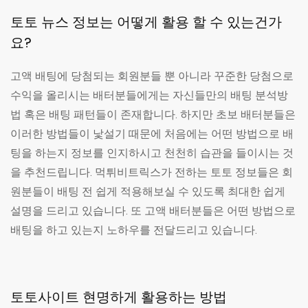
토토 뉴스 정보는 어떻게 활용 할 수 있는건가
요?
고액 배팅에 당첨되는 회원분들 뿐 아니라 꾸준한 당첨으로
수익을 올리시는 배터분들에게는 자신들만의 배팅 분석방
법 혹은 배팅 패턴들이 존재합니다. 하지만 초보 배터분들은
이러한 방법들이 낯설기 때문에 처음에는 어떤 방법으로 배
팅을 하는지 정보를 인지하시고 천천히 습관을 들이시는 것
을 추천드립니다. 먹튀비트릭스가 전하는 토토 정보들은 회
원분들이 배팅 전 쉽게 적용해보실 수 있도록 최대한 쉽게
설명을 드리고 있습니다. 또 고액 배터분들은 어떤 방법으로
배팅을 하고 있는지 노하우를 전달드리고 있습니다.
토토사이트 현명하게 활용하는 방법