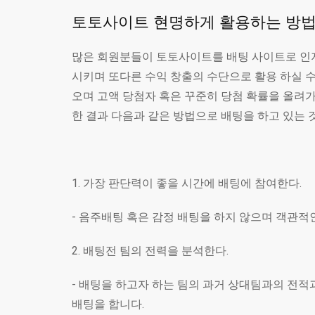
토토사이트 현명하게 활용하는 방
많은 회원분들이 토토사이트를 배팅 사이트로 인
시키며 또다른 수익 창출의 수단으로 활용 하실 
오며 고액 당첨자 혹은 꾸준히 당첨 확률을 올려가
한 결과 다음과 같은 방법으로 배팅을 하고 있는 것
1. 가장 판단력이 좋을 시간에 배팅에 참여한다.
- 음주배팅 혹은 감정 배팅을 하지 않으며 객관적
2. 배팅전 팀의 전력을 분석한다.
- 배팅을 하고자 하는 팀의 과거 상대팀과의 전
배팅을 합니다.