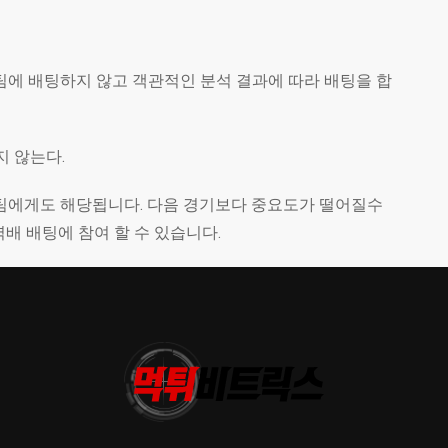
팀에 배팅하지 않고 객관적인 분석 결과에 따라 배팅을 합
지 않는다.
강팀에게도 해당됩니다. 다음 경기보다 중요도가 떨어질수
배 배팅에 참여 할 수 있습니다.