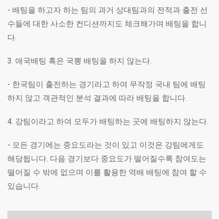
- 배팅을 하고자 하는 팀의 과거 상대팀과의 전적과 출전 선
수들에 대한 사소한 컨디션까지도 체크해가며 배팅을 합니
다.
3. 애국배팅 혹은 국뽕 배팅을 하지 않는다.
- 한국팀이 출전하는 경기라고 하여 무작정 국내 팀에 배팅
하지 않고 객관적인 분석 결과에 따라 배팅을 합니다.
4. 강팀이라고 하여 모두가 배팅하는 곳에 배팅하지 않는다.
- 모든 경기에는 중요도라는 것이 있고 이것은 강팀에게도
해당됩니다. 다음 경기보다 중요도가 떨어질수록 참여도는
떨어질 수 밖에 없으며 이를 활용한 역배 배팅에 참여 할 수
있습니다.