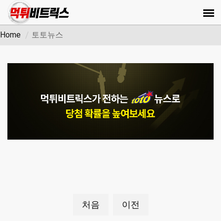
Home
토토뉴스
처음
이전