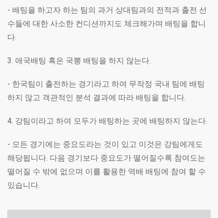
- 배팅을 하고자 하는 팀의 과거 상대팀과의 전적과 출전 선
수들에 대한 사소한 컨디션까지도 체크해가며 배팅을 합니
다.
3. 애국배팅 혹은 국뽕 배팅을 하지 않는다.
- 한국팀이 출전하는 경기라고 하여 무작정 국내 팀에 배팅
하지 않고 객관적인 분석 결과에 따라 배팅을 합니다.
4. 강팀이라고 하여 모두가 배팅하는 곳에 배팅하지 않는다.
- 모든 경기에는 중요도라는 것이 있고 이것은 강팀에게도
해당됩니다. 다음 경기보다 중요도가 떨어질수록 참여도는
떨어질 수 밖에 없으며 이를 활용한 역배 배팅에 참여 할 수
있습니다.