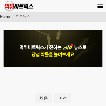
Home
토토뉴스
처음
이전