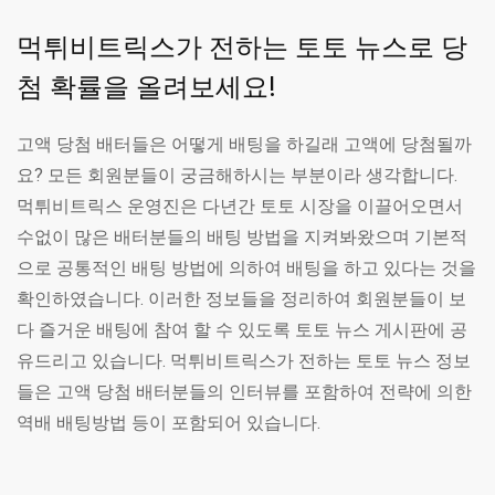
먹튀비트릭스가 전하는 토토 뉴스로 당
첨 확률을 올려보세요!
고액 당첨 배터들은 어떻게 배팅을 하길래 고액에 당첨될까
요? 모든 회원분들이 궁금해하시는 부분이라 생각합니다.
먹튀비트릭스 운영진은 다년간 토토 시장을 이끌어오면서
수없이 많은 배터분들의 배팅 방법을 지켜봐왔으며 기본적
으로 공통적인 배팅 방법에 의하여 배팅을 하고 있다는 것을
확인하였습니다. 이러한 정보들을 정리하여 회원분들이 보
다 즐거운 배팅에 참여 할 수 있도록 토토 뉴스 게시판에 공
유드리고 있습니다. 먹튀비트릭스가 전하는 토토 뉴스 정보
들은 고액 당첨 배터분들의 인터뷰를 포함하여 전략에 의한
역배 배팅방법 등이 포함되어 있습니다.