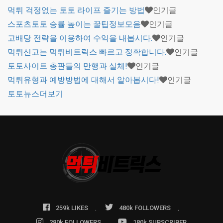
먹튀 걱정없는 토토 라이프 즐기는 방법
인기글
스포츠토토 승률 높이는 꿀팁정보모음
인기글
고배당 전략을 이용하여 수익을 내봅시다.
인기글
먹튀신고는 먹튀비트릭스 빠르고 정확합니다.
인기글
토토사이트 총판들의 만행과 실체!
인기글
먹튀유형과 예방방법에 대해서 알아봅시다!
인기글
토토뉴스
더보기
259k LIKES
480k FOLLOWERS
280k FOLLOWERS
180k SUBSCRIBER