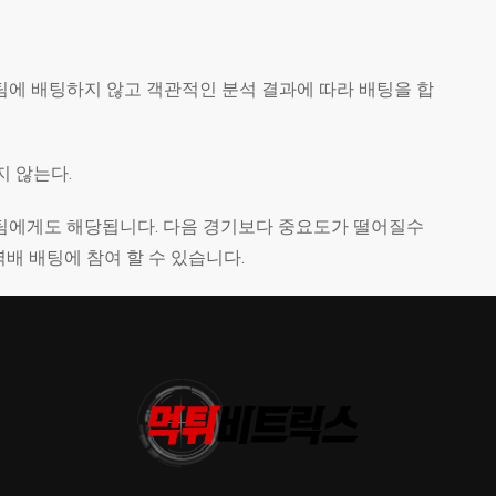
팀에 배팅하지 않고 객관적인 분석 결과에 따라 배팅을 합
지 않는다.
강팀에게도 해당됩니다. 다음 경기보다 중요도가 떨어질수
배 배팅에 참여 할 수 있습니다.