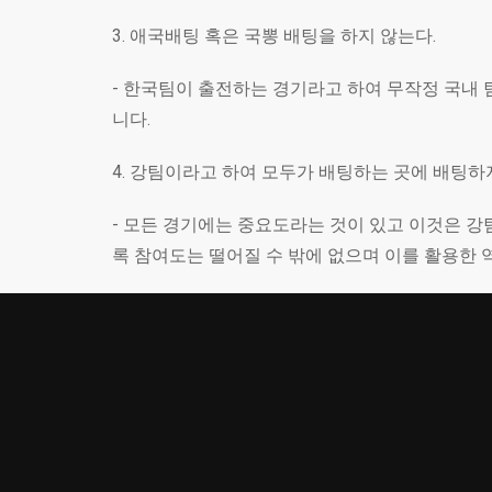
3. 애국배팅 혹은 국뽕 배팅을 하지 않는다.
- 한국팀이 출전하는 경기라고 하여 무작정 국내 
니다.
4. 강팀이라고 하여 모두가 배팅하는 곳에 배팅하
- 모든 경기에는 중요도라는 것이 있고 이것은 
록 참여도는 떨어질 수 밖에 없으며 이를 활용한 역