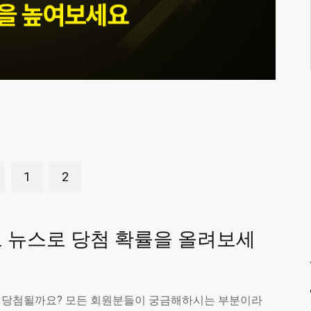
1
2
 뉴스로 당첨 확률을 올려보세
에 당첨될까요? 모든 회원분들이 궁금해하시는 부분이라