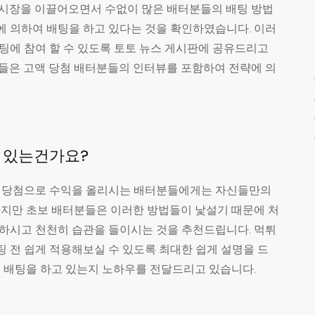
 시장을 이끌어오면서 수없이 많은 배터분들의 배팅 방법
 의하여 배팅을 하고 있다는 것을 확인하였습니다. 이러
팅에 참여 할 수 있도록 토토 뉴스 게시판에 공유드리고
들은 고액 당첨 배터분들의 인터뷰를 포함하여 전략에 의
수 있는건가요?
한 당첨으로 수익을 올리시는 배터분들에게는 자신들만의
하지만 초보 배터분들은 이러한 방법들이 낯설기 때문에 처
하시고 천천히 습관을 들이시는 것을 추천드립니다. 먹튀
 전 쉽게 적용해보실 수 있도록 최대한 쉽게 설명을 드
로 배팅을 하고 있는지 노하우를 전달드리고 있습니다.