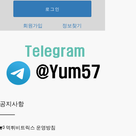
로그인
회원가입
정보찾기
공지사항
먹튀비트릭스 운영방침