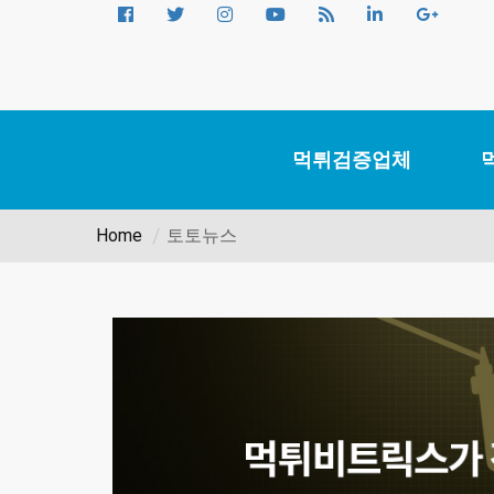
먹튀검증업체
Home
토토뉴스