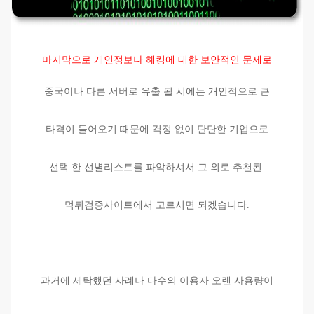
마지막으로 개인정보나 해킹에 대한 보안적인 문제로
중국이나 다른 서버로 유출 될 시에는 개인적으로 큰
타격이 들어오기 때문에 걱정 없이 탄탄한 기업으로
선택 한 선별리스트를 파악하셔서 그 외로 추천된
먹튀검증사이트에서 고르시면 되겠습니다.
과거에 세탁했던 사례나 다수의 이용자 오랜 사용량이