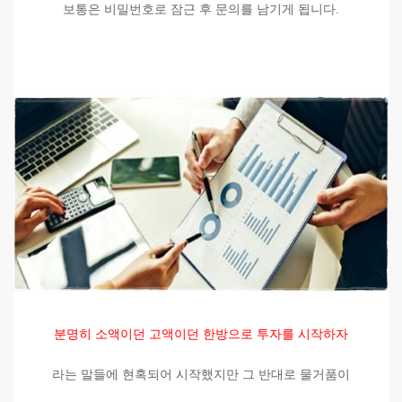
보통은 비밀번호로 잠근 후 문의를 남기게 됩니다.
분명히 소액이던 고액이던 한방으로 투자를 시작하자
라는 말들에 현혹되어 시작했지만 그 반대로 물거품이