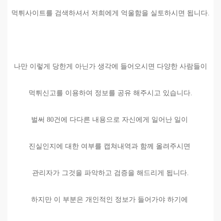
먹튀사이트를 검색하셔서 저희에게 억울함을 실토하시면 됩니다.
나만 이렇게 당한게 아닌가 생각에 들어오시면 다양한 사람들이
먹튀신고를 이용하여 정보를 공유 해주시고 있습니다.
벌써 80건에 다다른 내용으로 자신에게 일어난 일이
진실인지에 대한 여부를 캡쳐내역과 함께 올려주시면
관리자가 그것을 파악하고 검증을 해드리게 됩니다.
하지만 이 부분은 개인적인 정보가 들어가야 하기에