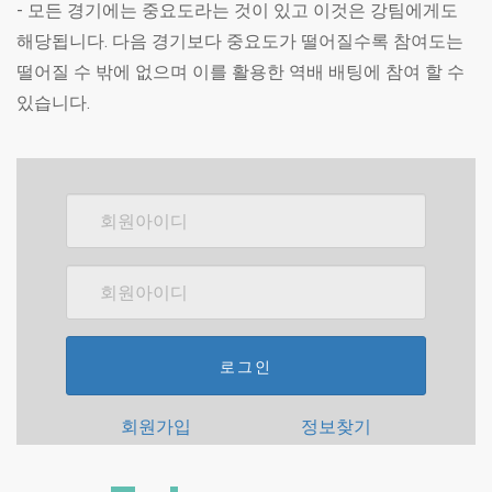
- 모든 경기에는 중요도라는 것이 있고 이것은 강팀에게도
해당됩니다. 다음 경기보다 중요도가 떨어질수록 참여도는
떨어질 수 밖에 없으며 이를 활용한 역배 배팅에 참여 할 수
있습니다.
로그인
회원가입
정보찾기