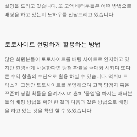
설명을 드리고 있습니다. 또 고액 배터분들은 어떤 방법으로
배팅을 하고 있는지 노하우를 전달드리고 있습니다.
토토사이트 현명하게 활용하는 방법
많은 회원분들이 토토사이트를 배팅 사이트로 인지하고 있
지만 현명하게 사용한다면 당첨 확률을 극대화 시키며 또다
른 수익 창출의 수단으로 활용 하실 수 있습니다. 먹튀비트
릭스가 그동안 토토사이트를 운영해오며 고액 당첨자 혹은
꾸준히 당첨 확률을 올려가시며 흔히 '졸업'을 하시는 배터분
들의 배팅 방법을 확인 한 결과 다음과 같은 방법으로 배팅
을 하고 있는 것을 확인 할 수 있었습니다.