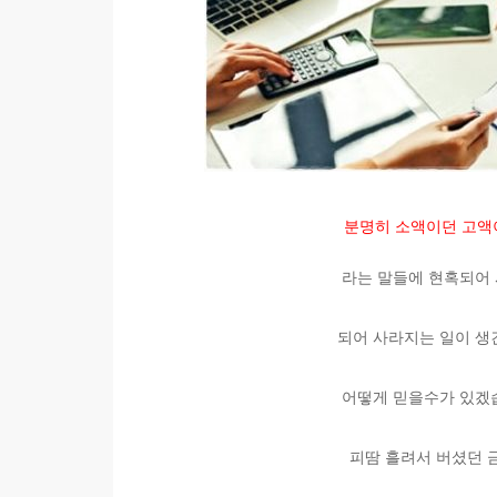
분명히 소액이던 고액
라는 말들에 현혹되어
되어 사라지는 일이 생
어떻게 믿을수가 있겠
피땀 흘려서 버셨던