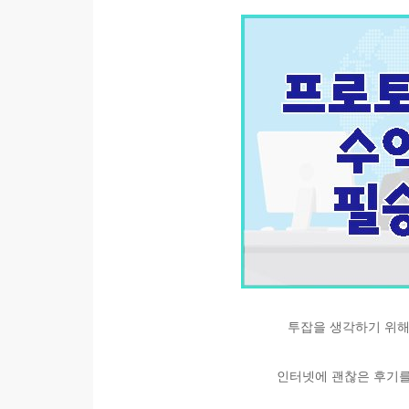
투잡을 생각하기 위해
인터넷에 괜찮은 후기