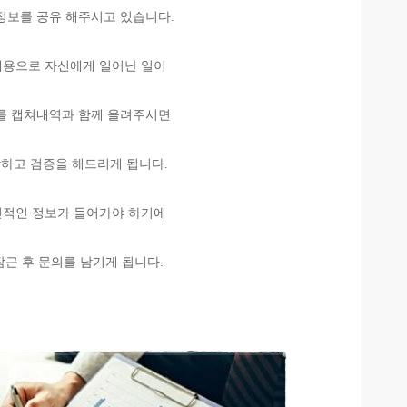
정보를 공유 해주시고 있습니다.
 내용으로 자신에게 일어난 일이
를 캡쳐내역과 함께 올려주시면
하고 검증을 해드리게 됩니다.
인적인 정보가 들어가야 하기에
근 후 문의를 남기게 됩니다.