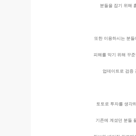
분들을 잡기 위해 
또한 이용하시는 분들
피해를 막기 위해 꾸
업데이트로 검증 
토토로 투자를 생각
기존에 계셨던 분들 