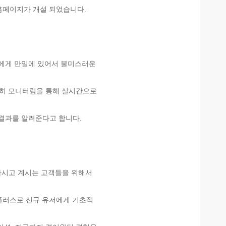
홈페이지가 개설 되었습니다.
에게 만일에 있어서 불미스러운
준히 모니터링을 통해 실시간으로
결과를 알려준다고 합니다.
하시고 계시는 고객들을 위해서
플러스로 신규 유저에게 기초적