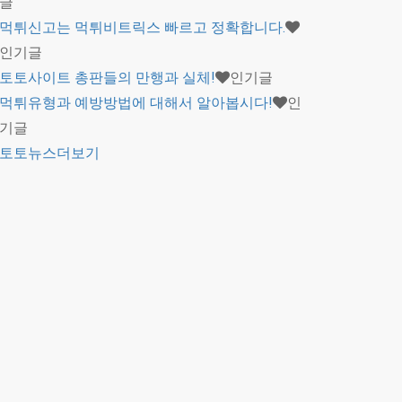
글
먹튀신고는 먹튀비트릭스 빠르고 정확합니다.
인기글
토토사이트 총판들의 만행과 실체!
인기글
먹튀유형과 예방방법에 대해서 알아봅시다!
인
기글
토토뉴스
더보기