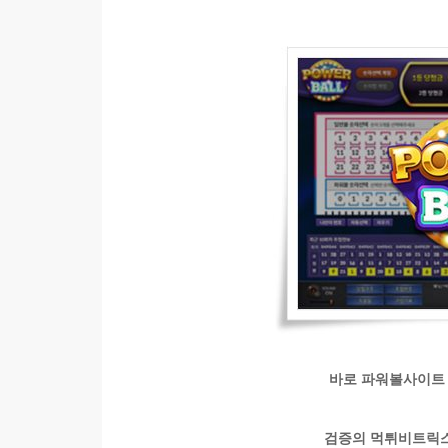
바로 파워볼사이트 
검증의 먹튀비트릭스