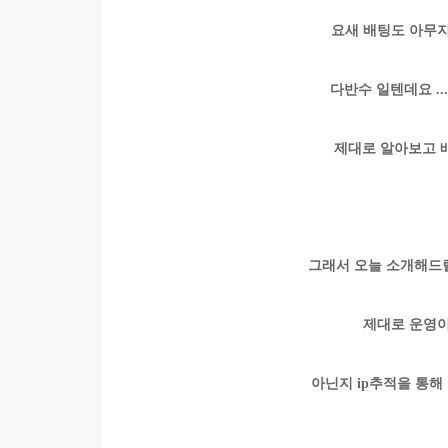
요새 배팅도 아무
다반수 일텐데요 ..
제대로 알아보고 
그래서 오늘 소개해드
제대로 운영
아닌지 ip추적을 통