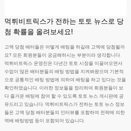
먹튀비트릭스가 전하는 토토 뉴스로 당
첨 확률을 올려보세요!
고액 당첨 배터들은 어떻게 배팅을 하길래 고액에 당첨될까
요? 모든 회원분들이 궁금해하시는 부분이라 생각합니다.
먹튀비트릭스 운영진은 다년간 토토 시장을 이끌어오면서
수없이 많은 배터분들의 배팅 방법을 지켜봐왔으며 기본적
으로 공통적인 배팅 방법에 의하여 배팅을 하고 있다는 것을
확인하였습니다. 이러한 정보들을 정리하여 회원분들이 보
다 즐거운 배팅에 참여 할 수 있도록 토토 뉴스 게시판에 공
유드리고 있습니다. 먹튀비트릭스가 전하는 토토 뉴스 정보
들은 고액 당첨 배터분들의 인터뷰를 포함하여 전략에 의한
역배 배팅방법 등이 포함되어 있습니다.