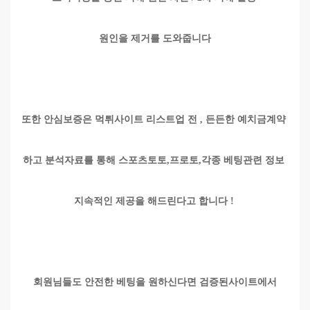
원인을 제거를 도와줍니다
또한 안심보증은 먹튀사이트 리스트업 전 , 든든한 예치금계약
하고 분석자료를 통해 스포츠토토,프로토,각종 베팅관련 정보
지속적인 제공을 해드린다고 합니다 !
회원님들도 안전한 베팅을 원하신다면 검증된사이트에서