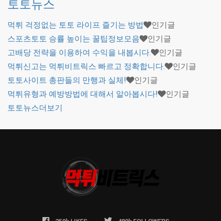
토토뉴스
먹튀 걱정없는 토토 라이프 즐기는 방법
인기글
스포츠토토 승률 높이는 꿀팁정보모음
인기글
고배당 전략을 이용하여 수익을 내봅시다.
인기글
먹튀신고는 먹튀비트릭스 빠르고 정확합니다.
인기글
토토사이트 총판들의 만행과 실체!
인기글
먹튀유형과 예방방법에 대해서 알아봅시다!
인기글
토토뉴스
더보기