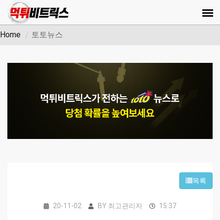
Home
토토뉴스
목록
20-11-02
BY
최고관리자
15:37