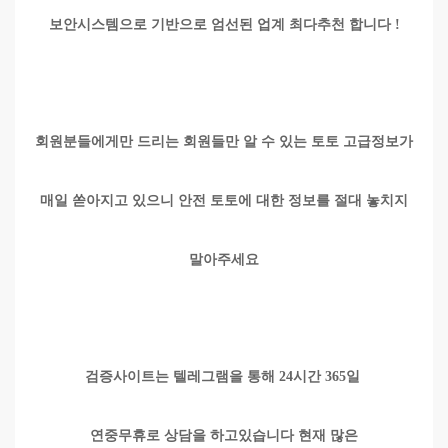
보안시스템으로 기반으로 엄선된 업계 최다추천 합니다 !
회원분들에게만 드리는 회원들만 알 수 있는 토토 고급정보가
매일 쏟아지고 있으니 안전 토토에 대한 정보를 절대 놓치지
말아주세요
검증사이트는 텔레그램을 통해 24시간 365일
연중무휴로 상담을 하고있습니다 현재 많은