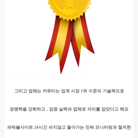
그리고 업체는 커뮤티는 업계 시장 1위 수준의 기술력으로
경쟁력을 강화하고 , 검증 실력파 업체로 자리를 잡았다고 해요
파워볼사이트 24시간 쉬지않고 돌아가는 진짜 모니터링과 철저한